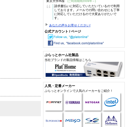
東京大学/K様
(ご利用期間2009年～)
“
請求書払いに対応していただいているので利用
しております。メールでの問い合わせにも丁寧
に対応していただけるので大変ありがたいで
す。
あなたの声をお寄せください!
公式アカウント / ページ
ぷらっとホーム社製品
当社ブランドの製品情報はこちら
人気・定番メーカー
ぷらっとオンラインで人気のメーカーをご紹介！