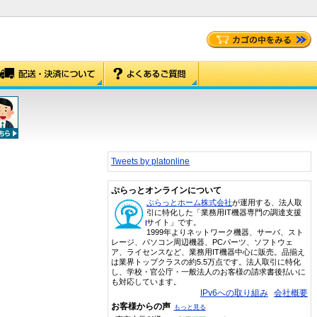
Tweets by platonline
ぷらっとオンラインについて
ぷらっとホーム株式会社
が運用する、法人取
引に特化した「業務用IT機器専門の調達支援
サイト」です。
1999年よりネットワーク機器、サーバ、スト
レージ、パソコン周辺機器、PCパーツ、ソフトウェ
ア、ライセンスなど、業務用IT機器中心に販売。品揃え
は業界トップクラスの約5.5万点です。法人取引に特化
し、学校・官公庁・一般法人のお客様の請求書後払いに
も対応しています。
IPv6への取り組み
会社概要
お客様からの声
もっと見る