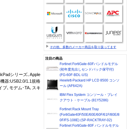
その他、多数のメーカー商品を取り扱ってます
注目の商品
Fortinet FortiGate-60Fバンドルモデル
(初年度先出しセンドバック保守付)
kPadシリーズ､Apple
(FG-60F-BDL-US)
Hewlett-Packard HP LCD 8500 コンソ
辺機器:USB2.0/1.1規格
ール (AF642A)
イブ､モデム･TA､スキ
IBM Flex System コンソール・ブレイ
クアウト・ケーブル (81Y5286)
Fortinet Rack Mount Tray
(FortiGate40F/50E/60E/60F/61F/80E/8
0F/FS-108E) (SP-RACKTRAY-02)
Fortinet FortiGate-80F バンドルモデル