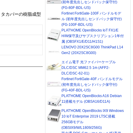
(初年度先出しセンドバック保守付)
(FG-80F-BDL-US)
Fortinet FortiGate-100F バンドルモデ
クタカバーの樹脂成型
ル (初年度先出しセンドバック保守付)
(FG-100F-BDL-US)
PLAT'HOME OpenBlocks IoT FX1/E
H/W保守及びサブスクリプション1年付
属 (OBSFX1/E/D11/H1S1)
LENOVO 20X2SC8G00 ThinkPad L14
Gen2 (20X2SC8G00)
エイム電子 光ファイバーケーブル
DLC/DSC MM62.5 1m (AFP2-
DLC/DSC-62-01)
Fortinet FortiGate-40F バンドルモデル
(初年度先出しセンドバック保守付)
(FG-40F-BDL-US)
PLAT'HOME OpenBlocks A16 Debian
11搭載モデル (OBSA16/D11A)
PLAT'HOME OpenBlocks IX9 Windows
10 IoT Enterprise 2019 LTSC搭載
256GBモデル
(OBSIX9/W/L1809/256G)