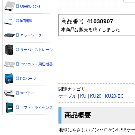
OpenBlocks
商品番号
41038907
IoT関連
本商品は販売を終了しました
ネットワーク
サーバ・ストレージ
パソコン・周辺機器
PCパーツ
関連カテゴリ
サプライ
ケーブル
|
KU
|
KU20
|
KU20-EC
ソフト・ライセンス
商品概要
地球にやさしいノンハロゲンUSBケー