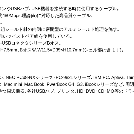
パソコンやUSBハブ､USB機器を接続する時に使用するケーブル｡
送速度480Mbps:理論値)に対応した高品質ケーブル｡
｡
み組シールド材の内側に密閉型のアルミシールド処理を施す｡
強いツイストペア線を使用している｡
-USBコネクタシリーズBオス｡
H7.5mm､Bオス/約W11.5×D39×H10.7mm(シェル部は含まず)｡
C PC98-NXシリーズ･PC-9821シリーズ､IBM PC､Aptiva､Thin
Mac･Mac mini･Mac Book･PwerBook G4･G3､iBookシリーズなど､周
つ周辺機器､各社USBハブ､プリンタ､HD･DVD･CD･MO等のドラ