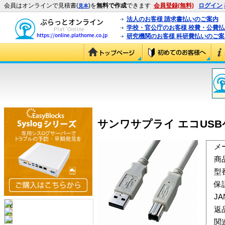
会員はオンラインで見積書(
)を
無料で作成
できます
会員登録(無料)
ログイン
見本
法人のお客様 請求書払いのご案内
学校・官公庁のお客様 校費・公費
研究機関のお客様 科研費払いのご案
サンワサプライ エコUSBケーブ
メ
商
型
保
J
返
関