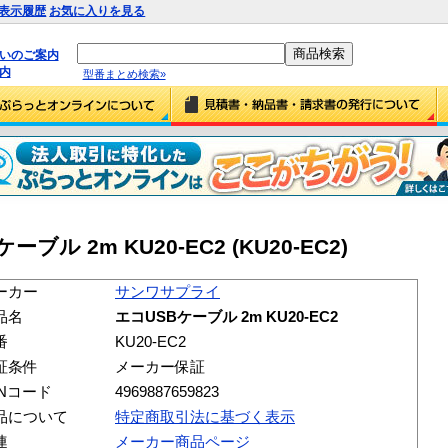
表示履歴
お気に入りを見る
払いのご案内
内
型番まとめ検索»
ル 2m KU20-EC2 (KU20-EC2)
ーカー
サンワサプライ
品名
エコUSBケーブル 2m KU20-EC2
番
KU20-EC2
証条件
メーカー保証
ANコード
4969887659823
品について
特定商取引法に基づく表示
連
メーカー商品ページ