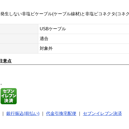
発生しない非塩ビケーブル(ケーブル線材)と非塩ビコネクタ(コネ
USBケーブル
適合
対象外
注意点
す。
｜
銀行振込(前払い)
｜
代金引換宅配便
｜
セブンイレブン決済