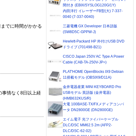
間付き (EBIX/SYSLOG120G/1Y)
内田洋行 イレーザーFB型(大) 7-337-
0040 (7-337-0040)
着までに時間がかかる
三菱電機 GX Developer 日本語版
(SW8D5C-GPPW-J)
Hewlett-Packard HP 外付けUSB DVD
ドライブ (701498-B21)
CISCO Japan 250V AC Type A Power
Cable (CAB-TA-250V-JP=)
PLAT'HOME OpenBlocks IX9 Debian
11搭載モデル (OBSIX9/D11A)
金井電器産業 MINI KEYBOARD Pro
の事情なく8日以上経
USBモデル 英語版 (金井電器)
(HMB632KUS/R)
大電 100BASE-TX/FXメディアコンバ
ータ DN2800GE (DN2800GE)
エイム電子 光ファイバーケーブル
DLC/DSC MM62.5 2m (AFP2-
DLC/DSC-62-02)