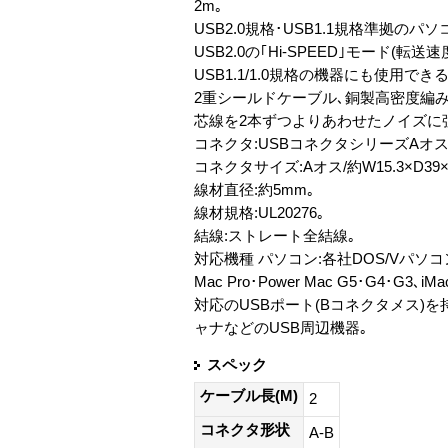
2m｡
USB2.0規格･USB1.1規格準拠の
USB2.0の｢Hi-SPEED｣モード(転
USB1.1/1.0規格の機器にも使用できる
2重シールドケーブル､銅製高密度編
芯線を2本ずつよりあわせたノイズに
コネクタ:USBコネクタシリーズAオス
コネクタサイズ:Aオス/約W15.3×D39×
線材直径:約5mm｡
線材規格:UL20276｡
結線:ストレート全結線｡
対応機種 パソコン:各社DOS/Vパソコン､NE
Mac Pro･Power Mac G5･G4･G3､i
対応のUSBポート(Bコネクタメス)を持
ャナなどのUSB周辺機器｡
スペック
ケーブル長(M)
2
コネクタ形状
A-B