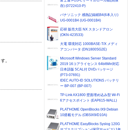
富士通 POS-Cサーマルロール紙(高保
存) (0722410-P)
パナソニック 感熱記録紙B4(6本入り)
UG-0001B4 (UG-0001B4)
応研 販売大臣 NX スタンドアロン
(OKN-423533)
大電 環境対応 1000BASE-T/X メディ
アコンバータ (DN1800SG2E)
Microsoft Windows Server Standard
ます。
2019 16コアライセンス 64bitWin対応
日本語版 5CAL付 DVDパッケージ
(P73-07691)
IDEC AUTO-ID SOLUTIONS バッテリ
ー BP-007 (BP-007)
TP-Link AX1800 壁面埋め込み型 Wi-Fi
6アクセスポイント (EAP615-WALL)
PLAT'HOME OpenBlocks IX9 Debian
10搭載モデル (OBSIX9/D10A)
PLAT'HOME EasyBlocks Syslog 120G
サブスクリプション(保守サービス) 1年