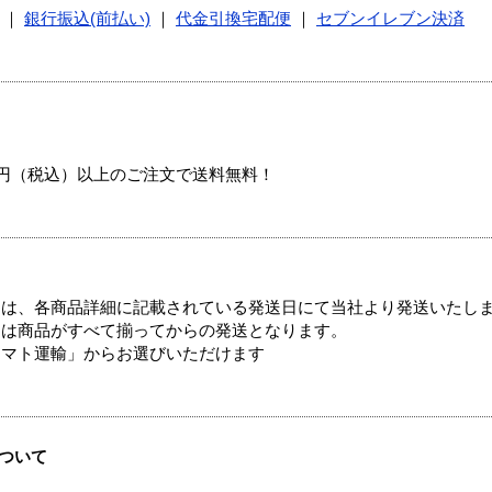
｜
銀行振込(前払い)
｜
代金引換宅配便
｜
セブンイレブン決済
00円（税込）以上のご注文で送料無料！
ては、各商品詳細に記載されている発送日にて当社より発送いたし
送は商品がすべて揃ってからの発送となります。
ヤマト運輸」からお選びいただけます
ついて