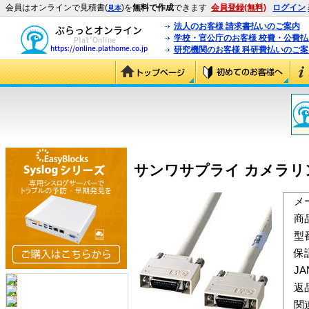
会員はオンラインで見積書(
)を
無料で作成
できます
会員登録(無料)
ログイン
見本
法人のお客様 請求書払いのご案内
学校・官公庁のお客様 校費・公費
研究機関のお客様 科研費払いのご案
サンワサプライ カメラリンクケー
メ
商
型
保
J
返
関