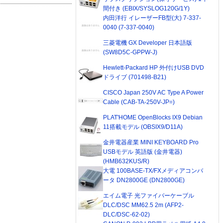
間付き (EBIX/SYSLOG120G/1Y)
内田洋行 イレーザーFB型(大) 7-337-
0040 (7-337-0040)
三菱電機 GX Developer 日本語版
(SW8D5C-GPPW-J)
Hewlett-Packard HP 外付けUSB DVD
ドライブ (701498-B21)
CISCO Japan 250V AC Type A Power
Cable (CAB-TA-250V-JP=)
PLAT'HOME OpenBlocks IX9 Debian
11搭載モデル (OBSIX9/D11A)
金井電器産業 MINI KEYBOARD Pro
USBモデル 英語版 (金井電器)
(HMB632KUS/R)
大電 100BASE-TX/FXメディアコンバ
ータ DN2800GE (DN2800GE)
エイム電子 光ファイバーケーブル
DLC/DSC MM62.5 2m (AFP2-
DLC/DSC-62-02)