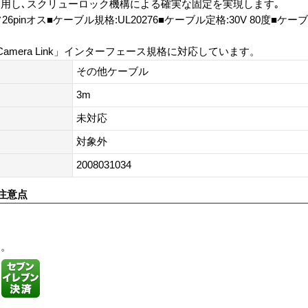
使用し､スクリューロック機構による確実な固定を実現します｡
6pinオス■ケーブル規格:UL20276■ケーブル定格:30V 80度■ケー
amera Link」インターフェース規格に対応しています。
その他ケーブル
3m
未対応
対象外
2008031034
注意点
す。