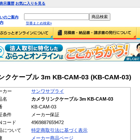
表示履歴
お気に入りを見る
払いのご案内
内
型番まとめ検索»
ブル 3m KB-CAM-03 (KB-CAM-03)
ーカー
サンワサプライ
品名
カメラリンクケーブル 3m KB-CAM-03
番
KB-CAM-03
証条件
メーカー保証
ANコード
4969887659472
品について
特定商取引法に基づく表示
連
メーカー商品ページ