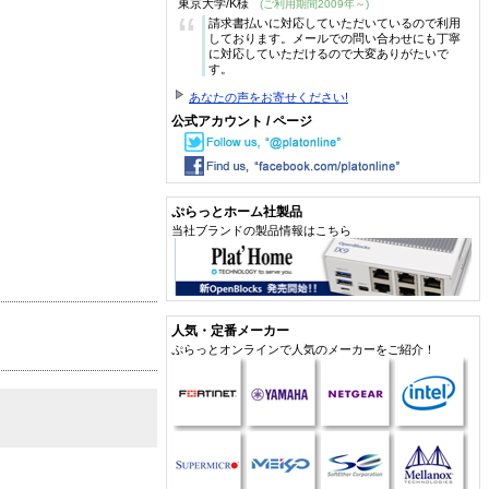
東京大学/K様
(ご利用期間2009年～)
“
請求書払いに対応していただいているので利用
しております。メールでの問い合わせにも丁寧
に対応していただけるので大変ありがたいで
す。
あなたの声をお寄せください!
公式アカウント / ページ
ぷらっとホーム社製品
当社ブランドの製品情報はこちら
人気・定番メーカー
ぷらっとオンラインで人気のメーカーをご紹介！