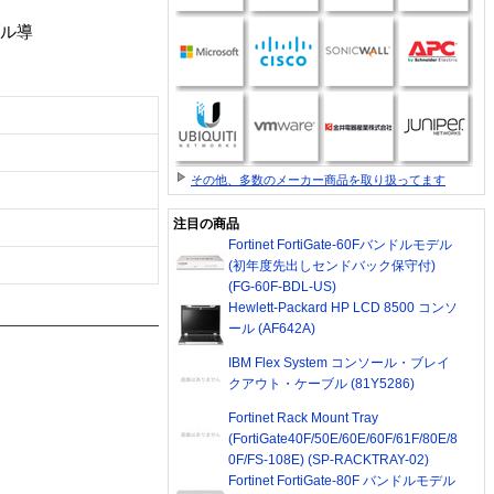
ブル導
その他、多数のメーカー商品を取り扱ってます
注目の商品
Fortinet FortiGate-60Fバンドルモデル
(初年度先出しセンドバック保守付)
(FG-60F-BDL-US)
Hewlett-Packard HP LCD 8500 コンソ
ール (AF642A)
IBM Flex System コンソール・ブレイ
クアウト・ケーブル (81Y5286)
Fortinet Rack Mount Tray
(FortiGate40F/50E/60E/60F/61F/80E/8
0F/FS-108E) (SP-RACKTRAY-02)
Fortinet FortiGate-80F バンドルモデル