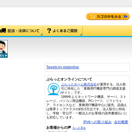
Tweets by platonline
ぷらっとオンラインについて
ぷらっとホーム株式会社
が運用する、法人取
引に特化した「業務用IT機器専門の調達支援
サイト」です。
1999年よりネットワーク機器、サーバ、スト
レージ、パソコン周辺機器、PCパーツ、ソフトウェ
ア、ライセンスなど、業務用IT機器中心に販売。品揃え
は業界トップクラスの約5.5万点です。法人取引に特化
し、学校・官公庁・一般法人のお客様の請求書後払いに
も対応しています。
IPv6への取り組み
会社概要
お客様からの声
もっと見る