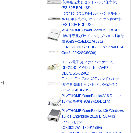
(初年度先出しセンドバック保守付)
(FG-80F-BDL-US)
Fortinet FortiGate-100F バンドルモデ
ル (初年度先出しセンドバック保守付)
(FG-100F-BDL-US)
PLAT'HOME OpenBlocks IoT FX1/E
H/W保守及びサブスクリプション1年付
属 (OBSFX1/E/D11/H1S1)
LENOVO 20X2SC8G00 ThinkPad L14
Gen2 (20X2SC8G00)
エイム電子 光ファイバーケーブル
DLC/DSC MM62.5 1m (AFP2-
DLC/DSC-62-01)
Fortinet FortiGate-40F バンドルモデル
ます。
(初年度先出しセンドバック保守付)
(FG-40F-BDL-US)
PLAT'HOME OpenBlocks A16 Debian
11搭載モデル (OBSA16/D11A)
PLAT'HOME OpenBlocks IX9 Windows
10 IoT Enterprise 2019 LTSC搭載
256GBモデル
(OBSIX9/W/L1809/256G)