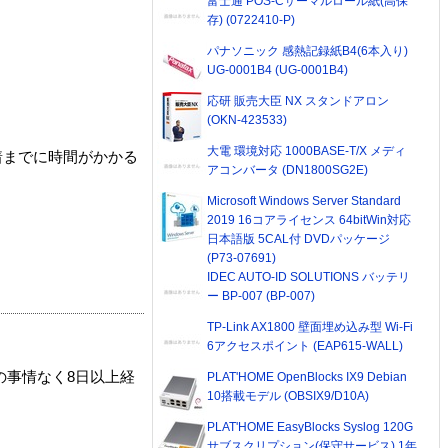
富士通 POS-Cサーマルロール紙(高保
存) (0722410-P)
パナソニック 感熱記録紙B4(6本入り)
UG-0001B4 (UG-0001B4)
応研 販売大臣 NX スタンドアロン
(OKN-423533)
大電 環境対応 1000BASE-T/X メディ
着までに時間がかかる
アコンバータ (DN1800SG2E)
Microsoft Windows Server Standard
2019 16コアライセンス 64bitWin対応
日本語版 5CAL付 DVDパッケージ
(P73-07691)
IDEC AUTO-ID SOLUTIONS バッテリ
ー BP-007 (BP-007)
TP-Link AX1800 壁面埋め込み型 Wi-Fi
6アクセスポイント (EAP615-WALL)
の事情なく8日以上経
PLAT'HOME OpenBlocks IX9 Debian
10搭載モデル (OBSIX9/D10A)
PLAT'HOME EasyBlocks Syslog 120G
サブスクリプション(保守サービス) 1年