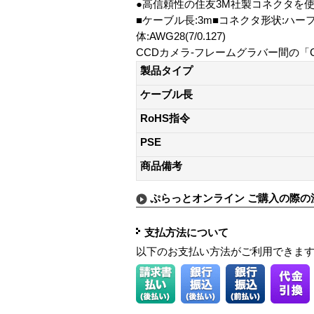
●高信頼性の住友3M社製コネクタを
■ケーブル長:3m■コネクタ形状:ハーフ2
体:AWG28(7/0.127)
CCDカメラ-フレームグラバー間の「C
製品タイプ
ケーブル長
RoHS指令
PSE
商品備考
ぷらっとオンライン ご購入の際の
支払方法について
以下のお支払い方法がご利用できま