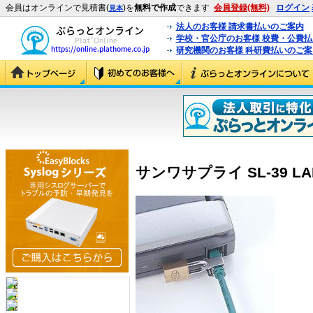
会員はオンラインで見積書(
)を
無料で作成
できます
会員登録(無料)
ログイン
見本
法人のお客様 請求書払いのご案内
学校・官公庁のお客様 校費・公費
研究機関のお客様 科研費払いのご案
サンワサプライ SL-39 LA