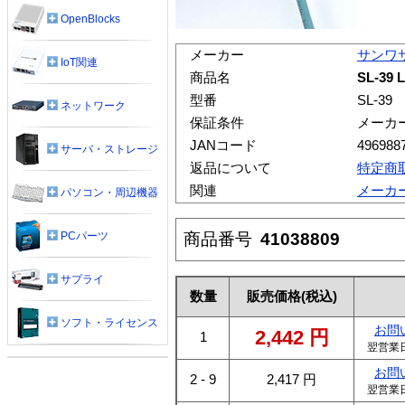
OpenBlocks
メーカー
サンワ
IoT関連
商品名
SL-3
型番
SL-39
ネットワーク
保証条件
メーカ
JANコード
496988
サーバ・ストレージ
返品について
特定商
関連
メーカ
パソコン・周辺機器
商品番号
41038809
PCパーツ
サプライ
数量
販売価格
(税込)
ソフト・ライセンス
お問
2,442
円
1
翌営業
お問
2 - 9
2,417
円
翌営業