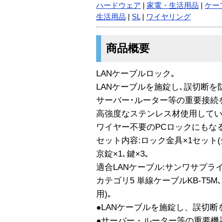
ハードウェア
|
家電・生活用品
|
ケー
生活用品
|
SL
|
ワイヤリング
商品概要
LANケーブルロック｡
LANケーブルを施錠し､誤切断を
サーバー･ルーター等の重要接続
高強度なステンレス材使用してい
ワイヤー不要のPCロックにもな
セット内容:ロック金具×1セット(金具外
京錠×1､鍵×3｡
適合LANケーブル:サンワサプライ
カテゴリ5 単線ケーブルKB-T5M
用)｡
●LANケーブルを施錠し、誤切断
●サーバー・ルーター等の重要機