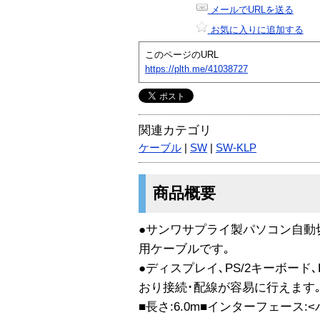
メールでURLを送る
お気に入りに追加する
このページのURL
https://plth.me/41038727
関連カテゴリ
ケーブル
|
SW
|
SW-KLP
商品概要
●サンワサプライ製パソコン自動
用ケーブルです｡
●ディスプレイ､PS/2キーボード
おり接続･配線が容易に行えます
■長さ:6.0m■インターフェース