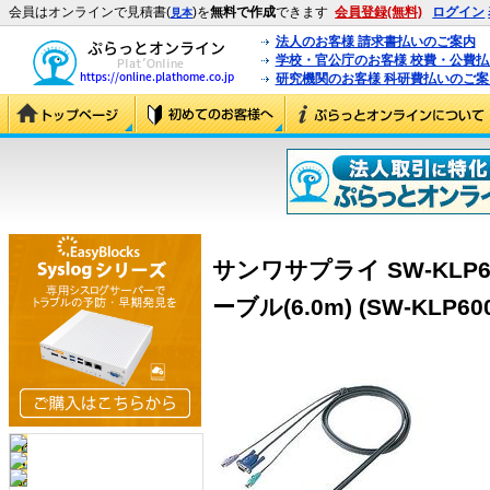
会員はオンラインで見積書(
)を
無料で作成
できます
会員登録(無料)
ログイン
見本
法人のお客様 請求書払いのご案内
学校・官公庁のお客様 校費・公費
研究機関のお客様 科研費払いのご案
サンワサプライ SW-KLP
ーブル(6.0m) (SW-KLP60