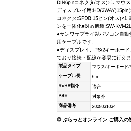
DIN6pinコネクタ(オス)×1､マウス
ディスプレイ用:HD(3WAY)15p
コネクタ:SPDB 15ピン(オス)×
ンを一体化■対応機種:SW-KVM2LP
●サンワサプライ製パソコン自動
用ケーブルです。
●ディスプレイ、PS/2キーボー
ており接続・配線が容易に行え
製品タイプ
マウス/キーボード
ケーブル長
6m
RoHS指令
適合
PSE
対象外
商品備考
2008031034
ぷらっとオンライン ご購入の