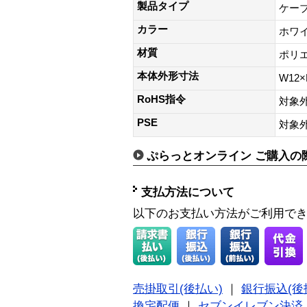
製品タイプ
ケー
カラー
ホワ
材質
ポリ
本体外形寸法
W12×
RoHS指令
対象
PSE
対象
ぷらっとオンライン ご購入の
支払方法について
以下のお支払い方法がご利用で
売掛取引(後払い)
｜
銀行振込(後
換宅配便
｜
セブンイレブン決済