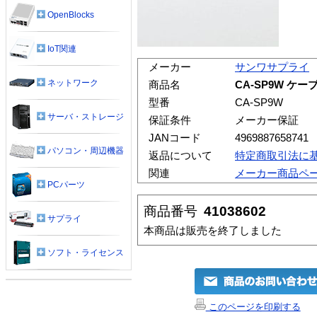
OpenBlocks
IoT関連
メーカー
サンワサプライ
ネットワーク
商品名
CA-SP9W ケ
型番
CA-SP9W
サーバ・ストレージ
保証条件
メーカー保証
JANコード
4969887658741
パソコン・周辺機器
返品について
特定商取引法に
関連
メーカー商品ペ
PCパーツ
商品番号
41038602
サプライ
本商品は販売を終了しました
ソフト・ライセンス
このページを印刷する