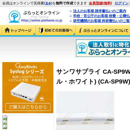
会員はオンラインで見積書(
)を
無料で作成
できます
会員登録(無料)
ログイン
見本
法人のお客様 請求書払いのご案内
学校・官公庁のお客様 校費・公費
研究機関のお客様 科研費払いのご案
サンワサプライ CA-SP9
ル・ホワイト) (CA-SP9W