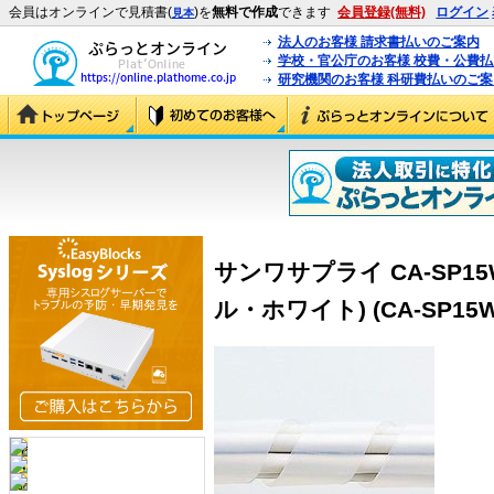
会員はオンラインで見積書(
)を
無料で作成
できます
会員登録(無料)
ログイン
見本
法人のお客様 請求書払いのご案内
学校・官公庁のお客様 校費・公費
研究機関のお客様 科研費払いのご案
サンワサプライ CA-SP1
ル・ホワイト) (CA-SP15W