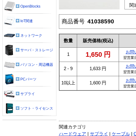
関
OpenBlocks
商品番号
41038590
IoT関連
ネットワーク
数量
販売価格
(税込)
サーバ・ストレージ
お問
1,650
円
1
翌営業
パソコン・周辺機器
お問
2 - 9
1,633
円
翌営業
PCパーツ
お問
10以上
1,600
円
翌営業
サプライ
ソフト・ライセンス
関連カテゴリ
ハードウェア
|
サプライ
|
ケーブル
|