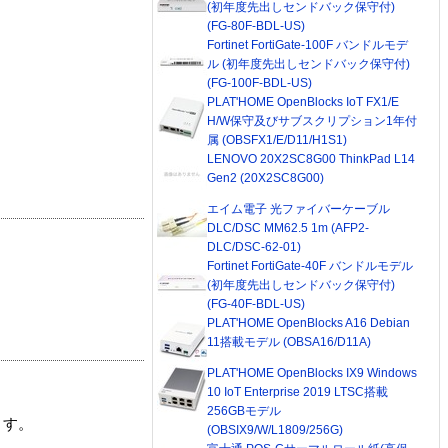
(初年度先出しセンドバック保守付)
(FG-80F-BDL-US)
Fortinet FortiGate-100F バンドルモデ
ル (初年度先出しセンドバック保守付)
(FG-100F-BDL-US)
PLAT'HOME OpenBlocks IoT FX1/E
H/W保守及びサブスクリプション1年付
属 (OBSFX1/E/D11/H1S1)
LENOVO 20X2SC8G00 ThinkPad L14
Gen2 (20X2SC8G00)
エイム電子 光ファイバーケーブル
DLC/DSC MM62.5 1m (AFP2-
DLC/DSC-62-01)
Fortinet FortiGate-40F バンドルモデル
(初年度先出しセンドバック保守付)
(FG-40F-BDL-US)
PLAT'HOME OpenBlocks A16 Debian
11搭載モデル (OBSA16/D11A)
PLAT'HOME OpenBlocks IX9 Windows
10 IoT Enterprise 2019 LTSC搭載
256GBモデル
ます。
(OBSIX9/W/L1809/256G)