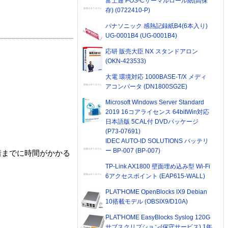
富士通 POS-Cサーマルロール紙(高保
存) (0722410-P)
パナソニック 感熱記録紙B4(6本入り)
UG-0001B4 (UG-0001B4)
応研 販売大臣 NX スタンドアロン
(OKN-423533)
大電 環境対応 1000BASE-T/X メディ
アコンバータ (DN1800SG2E)
Microsoft Windows Server Standard
2019 16コアライセンス 64bitWin対応
日本語版 5CAL付 DVDパッケージ
(P73-07691)
IDEC AUTO-ID SOLUTIONS バッテリ
ー BP-007 (BP-007)
着までに時間がかかる
TP-Link AX1800 壁面埋め込み型 Wi-Fi
6アクセスポイント (EAP615-WALL)
PLAT'HOME OpenBlocks IX9 Debian
10搭載モデル (OBSIX9/D10A)
PLAT'HOME EasyBlocks Syslog 120G
サブスクリプション(保守サービス) 1年