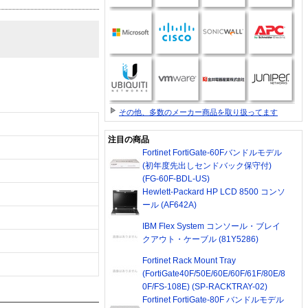
その他、多数のメーカー商品を取り扱ってます
注目の商品
Fortinet FortiGate-60Fバンドルモデル
(初年度先出しセンドバック保守付)
(FG-60F-BDL-US)
Hewlett-Packard HP LCD 8500 コンソ
ール (AF642A)
IBM Flex System コンソール・ブレイ
クアウト・ケーブル (81Y5286)
Fortinet Rack Mount Tray
(FortiGate40F/50E/60E/60F/61F/80E/8
0F/FS-108E) (SP-RACKTRAY-02)
Fortinet FortiGate-80F バンドルモデル