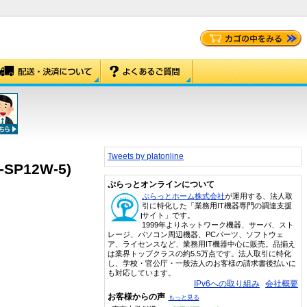
Tweets by platonline
P12W-5)
ぷらっとオンラインについて
ぷらっとホーム株式会社
が運用する、法人取
引に特化した「業務用IT機器専門の調達支援
サイト」です。
1999年よりネットワーク機器、サーバ、スト
レージ、パソコン周辺機器、PCパーツ、ソフトウェ
ア、ライセンスなど、業務用IT機器中心に販売。品揃え
は業界トップクラスの約5.5万点です。法人取引に特化
し、学校・官公庁・一般法人のお客様の請求書後払いに
も対応しています。
IPv6への取り組み
会社概要
お客様からの声
もっと見る