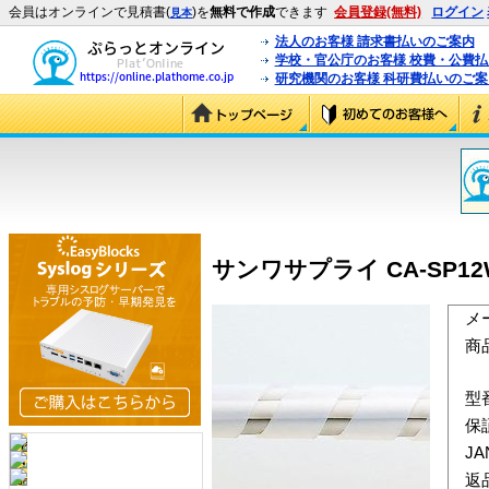
会員はオンラインで見積書(
)を
無料で作成
できます
会員登録(無料)
ログイン
見本
法人のお客様 請求書払いのご案内
学校・官公庁のお客様 校費・公費
研究機関のお客様 科研費払いのご案
サンワサプライ CA-SP12
メ
商
型
保
J
返