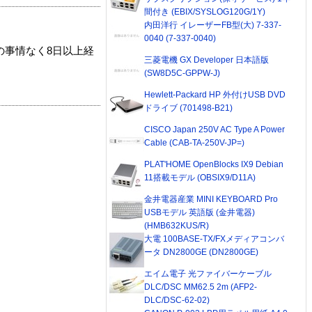
間付き (EBIX/SYSLOG120G/1Y)
内田洋行 イレーザーFB型(大) 7-337-
0040 (7-337-0040)
の事情なく8日以上経
三菱電機 GX Developer 日本語版
(SW8D5C-GPPW-J)
Hewlett-Packard HP 外付けUSB DVD
ドライブ (701498-B21)
CISCO Japan 250V AC Type A Power
Cable (CAB-TA-250V-JP=)
PLAT'HOME OpenBlocks IX9 Debian
11搭載モデル (OBSIX9/D11A)
金井電器産業 MINI KEYBOARD Pro
USBモデル 英語版 (金井電器)
(HMB632KUS/R)
大電 100BASE-TX/FXメディアコンバ
ータ DN2800GE (DN2800GE)
エイム電子 光ファイバーケーブル
DLC/DSC MM62.5 2m (AFP2-
DLC/DSC-62-02)