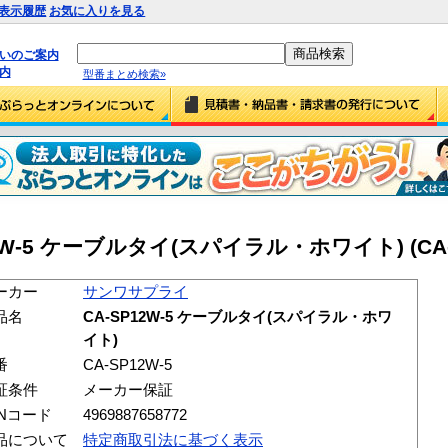
表示履歴
お気に入りを見る
払いのご案内
内
型番まとめ検索»
W-5 ケーブルタイ(スパイラル・ホワイト) (CA-S
ーカー
サンワサプライ
品名
CA-SP12W-5 ケーブルタイ(スパイラル・ホワ
イト)
番
CA-SP12W-5
証条件
メーカー保証
ANコード
4969887658772
品について
特定商取引法に基づく表示