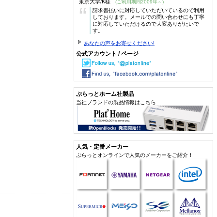
東京大学/K様
(ご利用期間2009年～)
“
請求書払いに対応していただいているので利用
しております。メールでの問い合わせにも丁寧
に対応していただけるので大変ありがたいで
す。
あなたの声をお寄せください!
公式アカウント / ページ
ぷらっとホーム社製品
当社ブランドの製品情報はこちら
人気・定番メーカー
ぷらっとオンラインで人気のメーカーをご紹介！