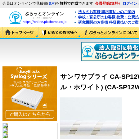
会員はオンラインで見積書(
)を
無料で作成
できます
会員登録(無料)
ログイン
見本
法人のお客様 請求書払いのご案内
学校・官公庁のお客様 校費・公費
研究機関のお客様 科研費払いのご案
サンワサプライ CA-SP1
ル・ホワイト) (CA-SP12W