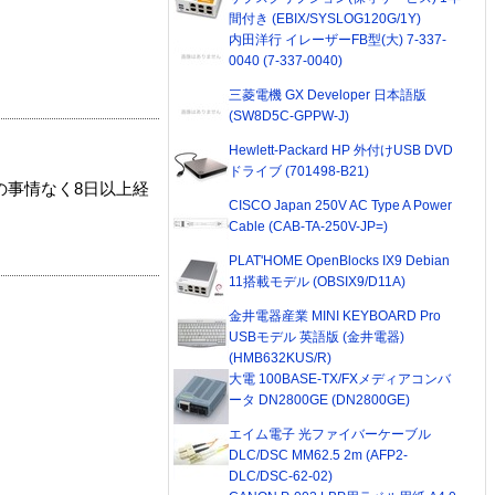
間付き (EBIX/SYSLOG120G/1Y)
内田洋行 イレーザーFB型(大) 7-337-
0040 (7-337-0040)
三菱電機 GX Developer 日本語版
(SW8D5C-GPPW-J)
Hewlett-Packard HP 外付けUSB DVD
ドライブ (701498-B21)
の事情なく8日以上経
CISCO Japan 250V AC Type A Power
Cable (CAB-TA-250V-JP=)
PLAT'HOME OpenBlocks IX9 Debian
11搭載モデル (OBSIX9/D11A)
金井電器産業 MINI KEYBOARD Pro
USBモデル 英語版 (金井電器)
(HMB632KUS/R)
大電 100BASE-TX/FXメディアコンバ
ータ DN2800GE (DN2800GE)
エイム電子 光ファイバーケーブル
DLC/DSC MM62.5 2m (AFP2-
DLC/DSC-62-02)