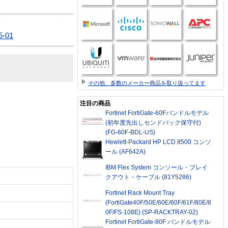
5-01
その他、多数のメーカー商品を取り扱ってます
注目の商品
Fortinet FortiGate-60Fバンドルモデル
(初年度先出しセンドバック保守付)
(FG-60F-BDL-US)
Hewlett-Packard HP LCD 8500 コンソ
ール (AF642A)
IBM Flex System コンソール・ブレイ
クアウト・ケーブル (81Y5286)
Fortinet Rack Mount Tray
(FortiGate40F/50E/60E/60F/61F/80E/8
0F/FS-108E) (SP-RACKTRAY-02)
Fortinet FortiGate-80F バンドルモデル