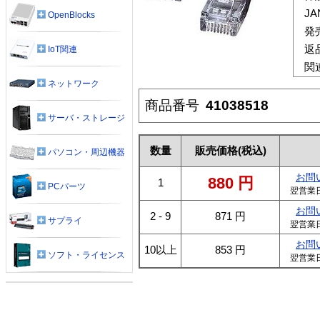
J
OpenBlocks
発
返
IoT関連
関
ネットワーク
商品番号
41038518
サーバ・ストレージ
数量
販売価格
(税込)
パソコン・周辺機器
お問
880
円
1
PCパーツ
翌営業
お問
2 - 9
871
円
サプライ
翌営業
お問
10以上
853
円
ソフト・ライセンス
翌営業