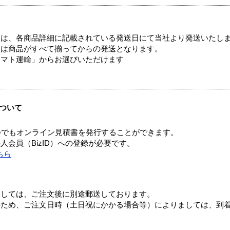
ては、各商品詳細に記載されている発送日にて当社より発送いたし
送は商品がすべて揃ってからの発送となります。
ヤマト運輸」からお選びいただけます
ついて
つでもオンライン見積書を発行することができます。
会員（BizID）への登録が必要です。
ちら
ましては、ご注文後に別途郵送しております。
のため、ご注文日時（土日祝にかかる場合等）によりましては、到