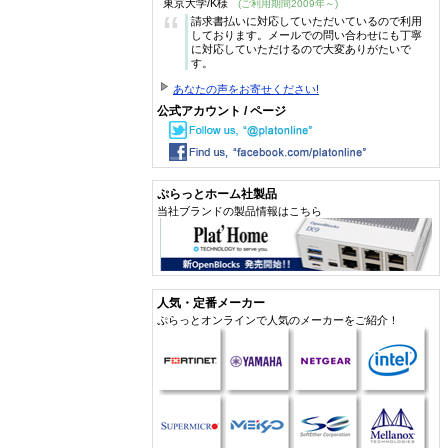
東京大学/K様
(ご利用期間2009年～)
“
請求書払いに対応していただいているので利用
しております。メールでの問い合わせにも丁寧
に対応していただけるので大変ありがたいで
す。
あなたの声をお寄せください!
公式アカウント / ページ
ぷらっとホーム社製品
当社ブランドの製品情報はこちら
人気・定番メーカー
ぷらっとオンラインで人気のメーカーをご紹介！