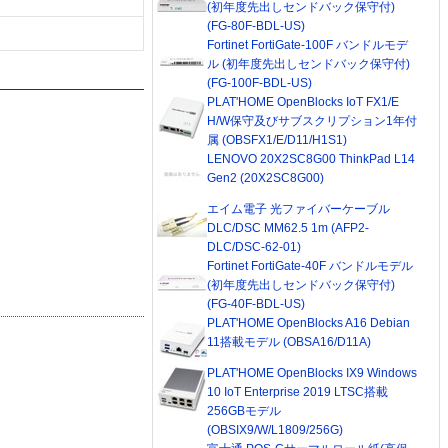
(初年度先出しセンドバック保守付)
(FG-80F-BDL-US)
Fortinet FortiGate-100F バンドルモデ
ル (初年度先出しセンドバック保守付)
(FG-100F-BDL-US)
PLAT'HOME OpenBlocks IoT FX1/E
H/W保守及びサブスクリプション1年付
属 (OBSFX1/E/D11/H1S1)
LENOVO 20X2SC8G00 ThinkPad L14
Gen2 (20X2SC8G00)
エイム電子 光ファイバーケーブル
DLC/DSC MM62.5 1m (AFP2-
DLC/DSC-62-01)
Fortinet FortiGate-40F バンドルモデル
(初年度先出しセンドバック保守付)
(FG-40F-BDL-US)
PLAT'HOME OpenBlocks A16 Debian
11搭載モデル (OBSA16/D11A)
PLAT'HOME OpenBlocks IX9 Windows
10 IoT Enterprise 2019 LTSC搭載
256GBモデル
(OBSIX9/W/L1809/256G)