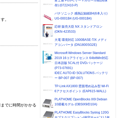
富士通 POS-Cサーマルロール紙(高保
存) (0722410-P)
パナソニック 感熱記録紙B4(6本入り)
UG-0001B4 (UG-0001B4)
ます。
応研 販売大臣 NX スタンドアロン
(OKN-423533)
大電 環境対応 1000BASE-T/X メディ
アコンバータ (DN1800SG2E)
Microsoft Windows Server Standard
2019 16コアライセンス 64bitWin対応
日本語版 5CAL付 DVDパッケージ
(P73-07691)
IDEC AUTO-ID SOLUTIONS バッテリ
ー BP-007 (BP-007)
TP-Link AX1800 壁面埋め込み型 Wi-Fi
6アクセスポイント (EAP615-WALL)
PLAT'HOME OpenBlocks IX9 Debian
10搭載モデル (OBSIX9/D10A)
着までに時間がかかる
PLAT'HOME EasyBlocks Syslog 120G
サブスクリプション(保守サービス) 1年