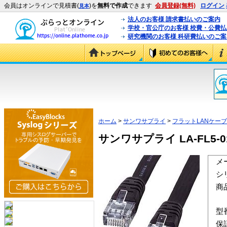
会員はオンラインで見積書(
)を
無料で作成
できます
会員登録(無料)
ログイン
見本
法人のお客様 請求書払いのご案内
学校・官公庁のお客様 校費・公費
研究機関のお客様 科研費払いのご案
ホーム
>
サンワサプライ
>
フラットLANケー
サンワサプライ LA-FL5-0
メ
シ
商
型
保