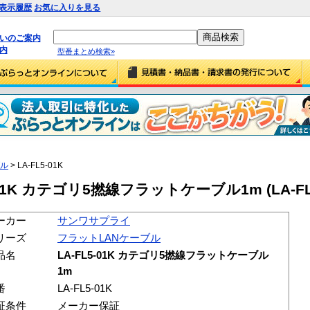
表示履歴
お気に入りを見る
払いのご案内
内
型番まとめ検索»
ブル
> LA-FL5-01K
1K カテゴリ5撚線フラットケーブル1m (LA-FL5
ーカー
サンワサプライ
リーズ
フラットLANケーブル
品名
LA-FL5-01K カテゴリ5撚線フラットケーブル
1m
番
LA-FL5-01K
証条件
メーカー保証