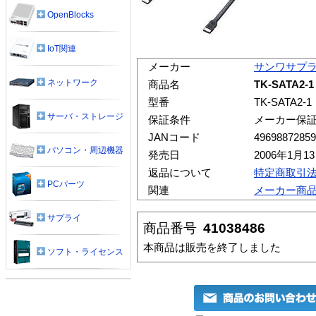
OpenBlocks
IoT関連
メーカー
サンワサプ
ネットワーク
商品名
TK-SATA2
型番
TK-SATA2-1
サーバ・ストレージ
保証条件
メーカー保
JANコード
49698872859
パソコン・周辺機器
発売日
2006年1月1
返品について
特定商取引
PCパーツ
関連
メーカー商
サプライ
商品番号
41038486
本商品は販売を終了しました
ソフト・ライセンス