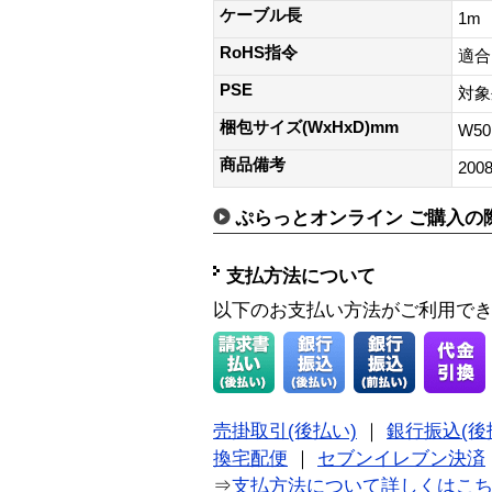
ケーブル長
1m
RoHS指令
適合
PSE
対象
梱包サイズ(WxHxD)mm
W50
商品備考
200
ぷらっとオンライン ご購入の
支払方法について
以下のお支払い方法がご利用で
売掛取引(後払い)
｜
銀行振込(後
換宅配便
｜
セブンイレブン決済
⇒
支払方法について詳しくはこ