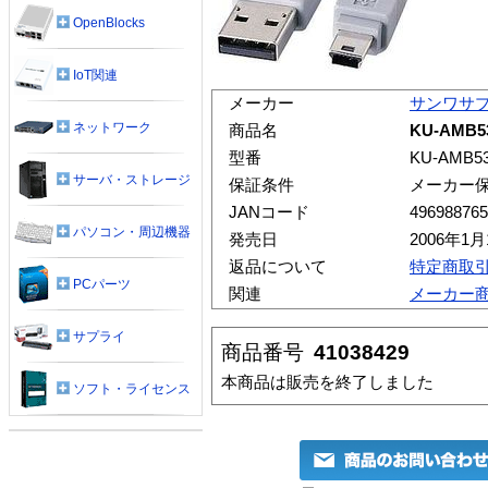
OpenBlocks
IoT関連
メーカー
サンワサ
ネットワーク
商品名
KU-AMB
型番
KU-AMB5
サーバ・ストレージ
保証条件
メーカー
JANコード
496988765
パソコン・周辺機器
発売日
2006年1月
返品について
特定商取
PCパーツ
関連
メーカー
サプライ
商品番号
41038429
本商品は販売を終了しました
ソフト・ライセンス