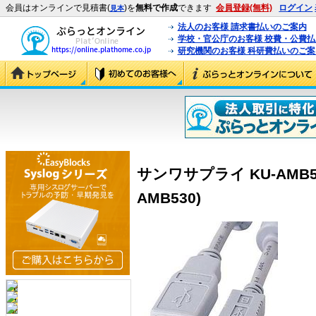
会員はオンラインで見積書(
)を
無料で作成
できます
会員登録(無料)
ログイン
見本
法人のお客様 請求書払いのご案内
学校・官公庁のお客様 校費・公費
研究機関のお客様 科研費払いのご案
サンワサプライ KU-AMB5
AMB530)