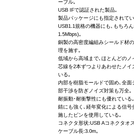
ーブル｡
USB IFで認証された製品｡
製品パッケージにも指定されてい
USB1.1規格の機器にも､もちろん
1.5Mbps)｡
銅製の高密度編組みシールド材
理を施す｡
低域から高域まで､ほとんどのノ
芯線を2本ずつよりあわせたノイ
いる｡
内部を樹脂モールドで固め､全面
部干渉を防ぎノイズ対策も万全｡
耐振動･耐衝撃性にも優れている
錆にも強く､経年変化による信号
施したピンを使用している｡
コネクタ形状:USB Aコネクタオス-
ケーブル長:3.0m｡