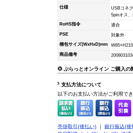
仕様
USBコネ
5pinオ
RoHS指令
適合
PSE
対象外
梱包サイズ(WxHxD)mm
W85×H210
商品備考
200803103
ぷらっとオンライン ご購入の
支払方法について
以下のお支払い方法がご利用で
売掛取引(後払い)
｜
銀行振込(後