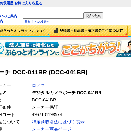
表示履歴
お気に入りを見る
払いのご案内
内
型番まとめ検索»
CC-041BR (DCC-041BR)
ーカー
ロアス
品名
デジタルカメラポーチ DCC-041BR
番
DCC-041BR
証条件
メーカー保証
ANコード
4967101198974
品について
特定商取引法に基づく表示
連
メーカー商品ページ