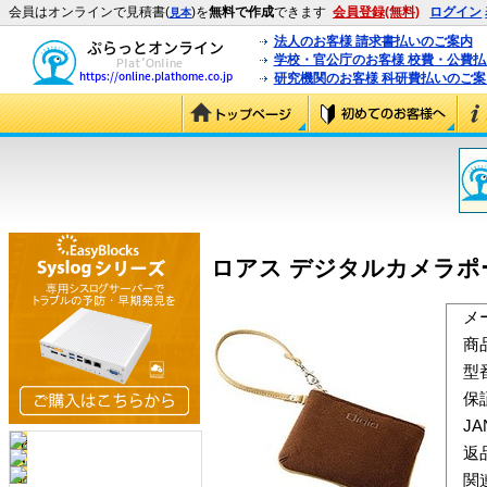
会員はオンラインで見積書(
)を
無料で作成
できます
会員登録(無料)
ログイン
見本
法人のお客様 請求書払いのご案内
学校・官公庁のお客様 校費・公費
研究機関のお客様 科研費払いのご案
ロアス デジタルカメラポーチ D
メ
商
型
保
J
返
関