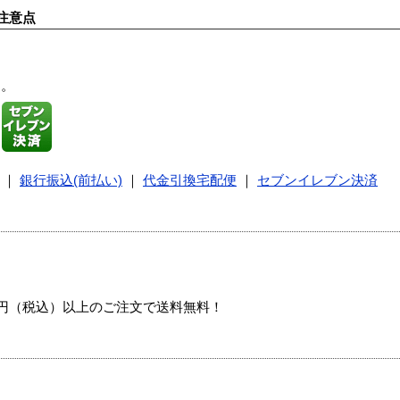
注意点
す。
｜
銀行振込(前払い)
｜
代金引換宅配便
｜
セブンイレブン決済
00円（税込）以上のご注文で送料無料！