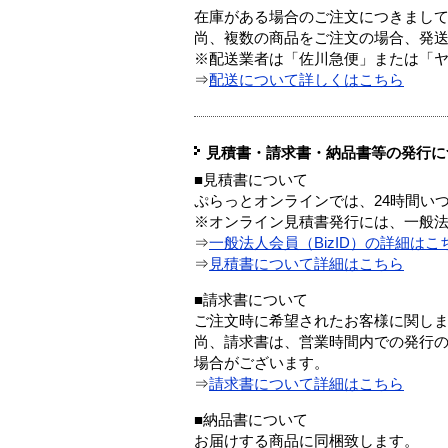
在庫がある場合のご注文につきまし
尚、複数の商品をご注文の場合、発
※配送業者は「佐川急便」または「
⇒
配送について詳しくはこちら
見積書・請求書・納品書等の発行に
■見積書について
ぷらっとオンラインでは、24時間い
※オンライン見積書発行には、一般法人
⇒
一般法人会員（BizID）の詳細はこ
⇒
見積書について詳細はこちら
■請求書について
ご注文時に希望されたお客様に関し
尚、請求書は、営業時間内での発行
場合がございます。
⇒
請求書について詳細はこちら
■納品書について
お届けする商品に同梱致します。