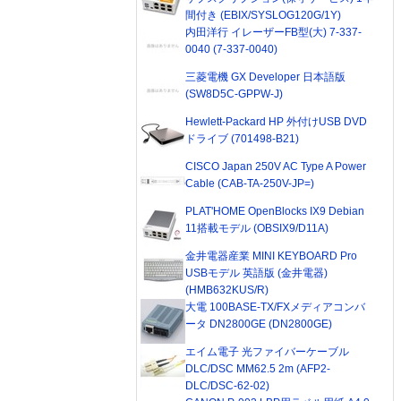
間付き (EBIX/SYSLOG120G/1Y)
内田洋行 イレーザーFB型(大) 7-337-
0040 (7-337-0040)
三菱電機 GX Developer 日本語版
(SW8D5C-GPPW-J)
Hewlett-Packard HP 外付けUSB DVD
ドライブ (701498-B21)
CISCO Japan 250V AC Type A Power
Cable (CAB-TA-250V-JP=)
PLAT'HOME OpenBlocks IX9 Debian
11搭載モデル (OBSIX9/D11A)
金井電器産業 MINI KEYBOARD Pro
USBモデル 英語版 (金井電器)
(HMB632KUS/R)
大電 100BASE-TX/FXメディアコンバ
ータ DN2800GE (DN2800GE)
エイム電子 光ファイバーケーブル
DLC/DSC MM62.5 2m (AFP2-
DLC/DSC-62-02)