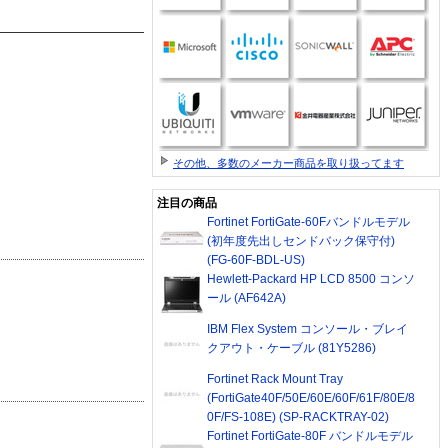
その他、多数のメーカー商品を取り扱ってます
注目の商品
Fortinet FortiGate-60Fバンドルモデル
(初年度先出しセンドバック保守付)
(FG-60F-BDL-US)
Hewlett-Packard HP LCD 8500 コンソ
ール (AF642A)
IBM Flex System コンソール・ブレイ
クアウト・ケーブル (81Y5286)
Fortinet Rack Mount Tray
(FortiGate40F/50E/60E/60F/61F/80E/8
0F/FS-108E) (SP-RACKTRAY-02)
Fortinet FortiGate-80F バンドルモデル