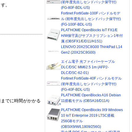
(初年度先出しセンドバック保守付)
ます。
(FG-80F-BDL-US)
Fortinet FortiGate-100F バンドルモデ
ル (初年度先出しセンドバック保守付)
(FG-100F-BDL-US)
PLAT'HOME OpenBlocks IoT FX1/E
H/W保守及びサブスクリプション1年付
属 (OBSFX1/E/D11/H1S1)
LENOVO 20X2SC8G00 ThinkPad L14
Gen2 (20X2SC8G00)
エイム電子 光ファイバーケーブル
DLC/DSC MM62.5 1m (AFP2-
DLC/DSC-62-01)
Fortinet FortiGate-40F バンドルモデル
(初年度先出しセンドバック保守付)
(FG-40F-BDL-US)
PLAT'HOME OpenBlocks A16 Debian
着までに時間がかかる
11搭載モデル (OBSA16/D11A)
PLAT'HOME OpenBlocks IX9 Windows
10 IoT Enterprise 2019 LTSC搭載
256GBモデル
(OBSIX9/W/L1809/256G)