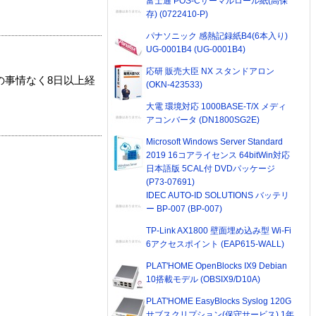
富士通 POS-Cサーマルロール紙(高保
存) (0722410-P)
パナソニック 感熱記録紙B4(6本入り)
UG-0001B4 (UG-0001B4)
応研 販売大臣 NX スタンドアロン
の事情なく8日以上経
(OKN-423533)
大電 環境対応 1000BASE-T/X メディ
アコンバータ (DN1800SG2E)
Microsoft Windows Server Standard
2019 16コアライセンス 64bitWin対応
日本語版 5CAL付 DVDパッケージ
(P73-07691)
IDEC AUTO-ID SOLUTIONS バッテリ
ー BP-007 (BP-007)
TP-Link AX1800 壁面埋め込み型 Wi-Fi
6アクセスポイント (EAP615-WALL)
PLAT'HOME OpenBlocks IX9 Debian
10搭載モデル (OBSIX9/D10A)
PLAT'HOME EasyBlocks Syslog 120G
サブスクリプション(保守サービス) 1年