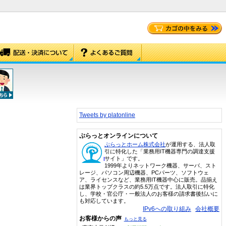
Tweets by platonline
ぷらっとオンラインについて
ぷらっとホーム株式会社
が運用する、法人取
引に特化した「業務用IT機器専門の調達支援
サイト」です。
1999年よりネットワーク機器、サーバ、スト
レージ、パソコン周辺機器、PCパーツ、ソフトウェ
ア、ライセンスなど、業務用IT機器中心に販売。品揃え
は業界トップクラスの約5.5万点です。法人取引に特化
し、学校・官公庁・一般法人のお客様の請求書後払いに
も対応しています。
IPv6への取り組み
会社概要
お客様からの声
もっと見る