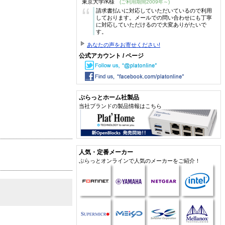
東京大学/K様
(ご利用期間2009年～)
“
請求書払いに対応していただいているので利用
しております。メールでの問い合わせにも丁寧
に対応していただけるので大変ありがたいで
す。
あなたの声をお寄せください!
公式アカウント / ページ
ぷらっとホーム社製品
当社ブランドの製品情報はこちら
人気・定番メーカー
ぷらっとオンラインで人気のメーカーをご紹介！