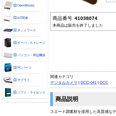
OpenBlocks
商品番号
41038074
IoT関連
本商品は販売を終了しました
ネットワーク
サーバ・ストレージ
パソコン・周辺機器
PCパーツ
関連カテゴリ
サプライ
デジタルカメラ
|
DCC-041
|
DCC
ソフト・ライセンス
商品説明
スエード調素材を採用した高質感な