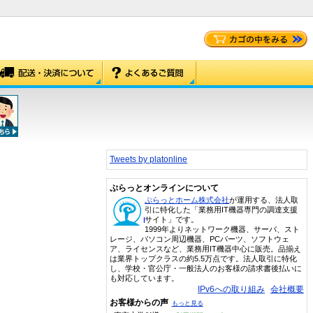
Tweets by platonline
ぷらっとオンラインについて
ぷらっとホーム株式会社
が運用する、法人取
引に特化した「業務用IT機器専門の調達支援
サイト」です。
1999年よりネットワーク機器、サーバ、スト
レージ、パソコン周辺機器、PCパーツ、ソフトウェ
ア、ライセンスなど、業務用IT機器中心に販売。品揃え
は業界トップクラスの約5.5万点です。法人取引に特化
し、学校・官公庁・一般法人のお客様の請求書後払いに
も対応しています。
IPv6への取り組み
会社概要
お客様からの声
もっと見る