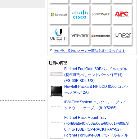
その他、多数のメーカー商品を取り扱ってます
注目の商品
Fortinet FortiGate-60Fバンドルモデル
(初年度先出しセンドバック保守付)
(FG-60F-BDL-US)
Hewlett-Packard HP LCD 8500 コンソ
ール (AF642A)
IBM Flex System コンソール・ブレイ
クアウト・ケーブル (81Y5286)
Fortinet Rack Mount Tray
(FortiGate40F/50E/60E/60F/61F/80E/8
0F/FS-108E) (SP-RACKTRAY-02)
Fortinet FortiGate-80F バンドルモデル