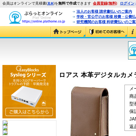
会員はオンラインで見積書(
)を
無料で作成
できます
会員登録(無料)
ログイン
見本
法人のお客様 請求書払いのご案内
学校・官公庁のお客様 校費・公費
研究機関のお客様 科研費払いのご案
ロアス 本革デジタルカメラケース
メ
商
型
保
J
返