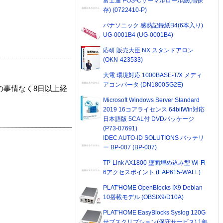
富士通 POS-Cサーマルロール紙(高保
存) (0722410-P)
パナソニック 感熱記録紙B4(6本入り)
UG-0001B4 (UG-0001B4)
応研 販売大臣 NX スタンドアロン
(OKN-423533)
大電 環境対応 1000BASE-T/X メディ
アコンバータ (DN1800SG2E)
の事情なく8日以上経
Microsoft Windows Server Standard
2019 16コアライセンス 64bitWin対応
日本語版 5CAL付 DVDパッケージ
(P73-07691)
IDEC AUTO-ID SOLUTIONS バッテリ
ー BP-007 (BP-007)
TP-Link AX1800 壁面埋め込み型 Wi-Fi
6アクセスポイント (EAP615-WALL)
PLAT'HOME OpenBlocks IX9 Debian
10搭載モデル (OBSIX9/D10A)
PLAT'HOME EasyBlocks Syslog 120G
サブスクリプション(保守サービス) 1年