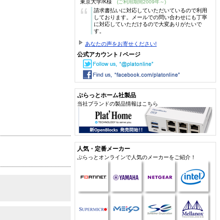
東京大学/K様
(ご利用期間2009年～)
“
請求書払いに対応していただいているので利用
しております。メールでの問い合わせにも丁寧
に対応していただけるので大変ありがたいで
す。
あなたの声をお寄せください!
公式アカウント / ページ
ぷらっとホーム社製品
当社ブランドの製品情報はこちら
人気・定番メーカー
ぷらっとオンラインで人気のメーカーをご紹介！