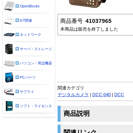
OpenBlocks
商品番号
41037965
IoT関連
本商品は販売を終了しました
ネットワーク
サーバ・ストレージ
パソコン・周辺機器
PCパーツ
関連カテゴリ
サプライ
デジタルカメラ
|
DCC-040
|
DCC
ソフト・ライセンス
商品説明
関連リンク