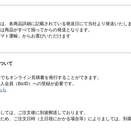
ては、各商品詳細に記載されている発送日にて当社より発送いたし
送は商品がすべて揃ってからの発送となります。
ヤマト運輸」からお選びいただけます
ついて
つでもオンライン見積書を発行することができます。
会員（BizID）への登録が必要です。
ちら
ましては、ご注文後に別途郵送しております。
のため、ご注文日時（土日祝にかかる場合等）によりましては、到