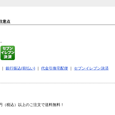
注意点
す。
｜
銀行振込(前払い)
｜
代金引換宅配便
｜
セブンイレブン決済
00円（税込）以上のご注文で送料無料！