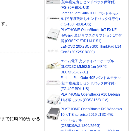
(初年度先出しセンドバック保守付)
(FG-80F-BDL-US)
Fortinet FortiGate-100F バンドルモデ
ル (初年度先出しセンドバック保守付)
ます。
(FG-100F-BDL-US)
PLAT'HOME OpenBlocks IoT FX1/E
H/W保守及びサブスクリプション1年付
属 (OBSFX1/E/D11/H1S1)
LENOVO 20X2SC8G00 ThinkPad L14
Gen2 (20X2SC8G00)
エイム電子 光ファイバーケーブル
DLC/DSC MM62.5 1m (AFP2-
DLC/DSC-62-01)
Fortinet FortiGate-40F バンドルモデル
(初年度先出しセンドバック保守付)
(FG-40F-BDL-US)
PLAT'HOME OpenBlocks A16 Debian
11搭載モデル (OBSA16/D11A)
PLAT'HOME OpenBlocks IX9 Windows
10 IoT Enterprise 2019 LTSC搭載
着までに時間がかかる
256GBモデル
(OBSIX9/W/L1809/256G)