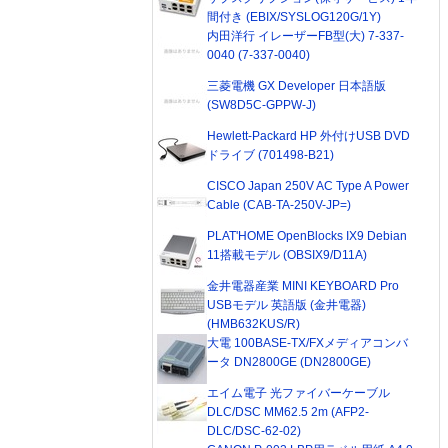
間付き (EBIX/SYSLOG120G/1Y)
内田洋行 イレーザーFB型(大) 7-337-
0040 (7-337-0040)
三菱電機 GX Developer 日本語版
(SW8D5C-GPPW-J)
Hewlett-Packard HP 外付けUSB DVD
ドライブ (701498-B21)
CISCO Japan 250V AC Type A Power
Cable (CAB-TA-250V-JP=)
PLAT'HOME OpenBlocks IX9 Debian
11搭載モデル (OBSIX9/D11A)
金井電器産業 MINI KEYBOARD Pro
USBモデル 英語版 (金井電器)
(HMB632KUS/R)
大電 100BASE-TX/FXメディアコンバ
ータ DN2800GE (DN2800GE)
エイム電子 光ファイバーケーブル
DLC/DSC MM62.5 2m (AFP2-
DLC/DSC-62-02)