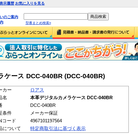
表示履歴
お気に入りを見る
払いのご案内
内
型番まとめ検索»
 DCC-040BR (DCC-040BR)
ーカー
ロアス
品名
本革デジタルカメラケース DCC-040BR
番
DCC-040BR
証条件
メーカー保証
ANコード
4967101197564
品について
特定商取引法に基づく表示