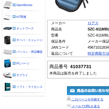
OpenBlocks
IoT関連
メーカー
ロアス
ネットワーク
商品名
SZC-611
型番
SZC-611MB
サーバ・ストレージ
保証条件
メーカー保
JANコード
49671011834
パソコン・周辺機器
返品について
特定商取引
PCパーツ
商品番号
41037731
本商品は販売を終了しました
サプライ
ソフト・ライセンス
このページを印刷する
メールでURLを送る