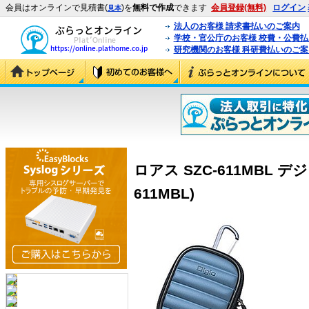
会員はオンラインで見積書(
)を
無料で作成
できます
会員登録(無料)
ログイン
見本
法人のお客様 請求書払いのご案内
学校・官公庁のお客様 校費・公費
研究機関のお客様 科研費払いのご案
ロアス SZC-611MBL デ
611MBL)