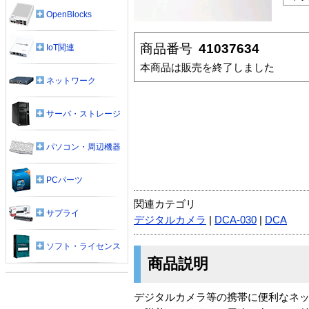
OpenBlocks
商品番号
41037634
IoT関連
本商品は販売を終了しました
ネットワーク
サーバ・ストレージ
パソコン・周辺機器
PCパーツ
関連カテゴリ
サプライ
デジタルカメラ
|
DCA-030
|
DCA
ソフト・ライセンス
商品説明
デジタルカメラ等の携帯に便利なネ