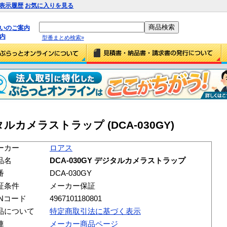
表示履歴
お気に入りを見る
払いのご案内
内
型番まとめ検索»
タルカメラストラップ (DCA-030GY)
ーカー
ロアス
品名
DCA-030GY デジタルカメラストラップ
番
DCA-030GY
証条件
メーカー保証
ANコード
4967101180801
品について
特定商取引法に基づく表示
連
メーカー商品ページ