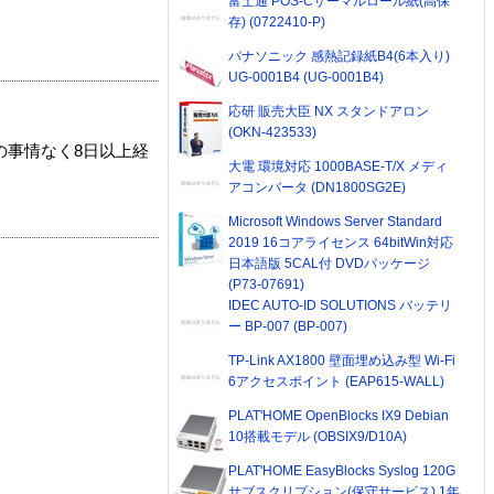
富士通 POS-Cサーマルロール紙(高保
存) (0722410-P)
パナソニック 感熱記録紙B4(6本入り)
UG-0001B4 (UG-0001B4)
応研 販売大臣 NX スタンドアロン
(OKN-423533)
の事情なく8日以上経
大電 環境対応 1000BASE-T/X メディ
アコンバータ (DN1800SG2E)
Microsoft Windows Server Standard
2019 16コアライセンス 64bitWin対応
日本語版 5CAL付 DVDパッケージ
(P73-07691)
IDEC AUTO-ID SOLUTIONS バッテリ
ー BP-007 (BP-007)
TP-Link AX1800 壁面埋め込み型 Wi-Fi
6アクセスポイント (EAP615-WALL)
PLAT'HOME OpenBlocks IX9 Debian
10搭載モデル (OBSIX9/D10A)
PLAT'HOME EasyBlocks Syslog 120G
サブスクリプション(保守サービス) 1年