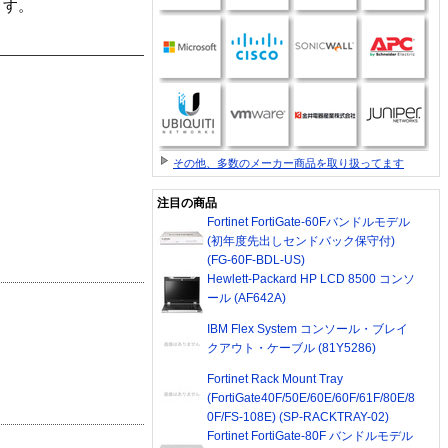
ます。
その他、多数のメーカー商品を取り扱ってます
注目の商品
Fortinet FortiGate-60Fバンドルモデル
(初年度先出しセンドバック保守付)
(FG-60F-BDL-US)
Hewlett-Packard HP LCD 8500 コンソ
ール (AF642A)
IBM Flex System コンソール・ブレイ
クアウト・ケーブル (81Y5286)
Fortinet Rack Mount Tray
(FortiGate40F/50E/60E/60F/61F/80E/8
0F/FS-108E) (SP-RACKTRAY-02)
Fortinet FortiGate-80F バンドルモデル