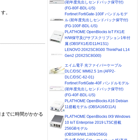
(初年度先出しセンドバック保守付)
(FG-80F-BDL-US)
ます。
Fortinet FortiGate-100F バンドルモデ
ル (初年度先出しセンドバック保守付)
(FG-100F-BDL-US)
PLAT'HOME OpenBlocks IoT FX1/E
H/W保守及びサブスクリプション1年付
属 (OBSFX1/E/D11/H1S1)
LENOVO 20X2SC8G00 ThinkPad L14
Gen2 (20X2SC8G00)
エイム電子 光ファイバーケーブル
DLC/DSC MM62.5 1m (AFP2-
DLC/DSC-62-01)
Fortinet FortiGate-40F バンドルモデル
(初年度先出しセンドバック保守付)
(FG-40F-BDL-US)
PLAT'HOME OpenBlocks A16 Debian
11搭載モデル (OBSA16/D11A)
着までに時間がかかる
PLAT'HOME OpenBlocks IX9 Windows
10 IoT Enterprise 2019 LTSC搭載
256GBモデル
(OBSIX9/W/L1809/256G)