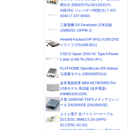
間付き (EBIX/SYSLOG120G/1Y)
内田洋行 イレーザーFB型(大) 7-337-
0040 (7-337-0040)
三菱電機 GX Developer 日本語版
(SW8D5C-GPPW-J)
Hewlett-Packard HP 外付けUSB DVD
ドライブ (701498-B21)
CISCO Japan 250V AC Type A Power
Cable (CAB-TA-250V-JP=)
PLAT'HOME OpenBlocks IX9 Debian
11搭載モデル (OBSIX9/D11A)
金井電器産業 MINI KEYBOARD Pro
USBモデル 英語版 (金井電器)
(HMB632KUS/R)
大電 100BASE-TX/FXメディアコンバ
ータ DN2800GE (DN2800GE)
エイム電子 光ファイバーケーブル
DLC/DSC MM62.5 2m (AFP2-
DLC/DSC-62-02)