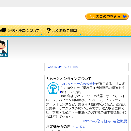
Tweets by platonline
ぷらっとオンラインについて
ぷらっとホーム株式会社
が運用する、法人取
引に特化した「業務用IT機器専門の調達支援
サイト」です。
1999年よりネットワーク機器、サーバ、スト
レージ、パソコン周辺機器、PCパーツ、ソフトウェ
ア、ライセンスなど、業務用IT機器中心に販売。品揃え
は業界トップクラスの約5.5万点です。法人取引に特化
し、学校・官公庁・一般法人のお客様の請求書後払いに
も対応しています。
IPv6への取り組み
会社概要
お客様からの声
もっと見る