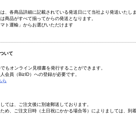
ては、各商品詳細に記載されている発送日にて当社より発送いたし
送は商品がすべて揃ってからの発送となります。
ヤマト運輸」からお選びいただけます
ついて
つでもオンライン見積書を発行することができます。
会員（BizID）への登録が必要です。
ちら
ましては、ご注文後に別途郵送しております。
のため、ご注文日時（土日祝にかかる場合等）によりましては、到