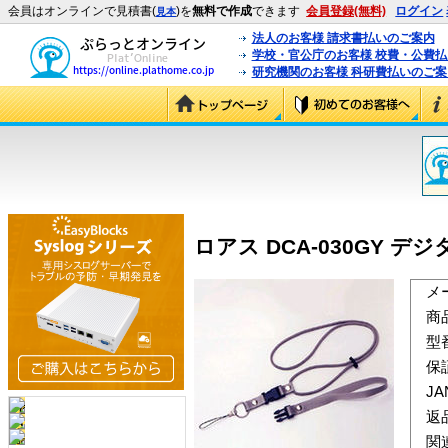
会員はオンラインで見積書(
)を
無料で作成
できます
会員登録(無料)
ログイン
見本
法人のお客様 請求書払いのご案内
学校・官公庁のお客様 校費・公費
研究機関のお客様 科研費払いのご案
ロアス DCA-030GY デジ
メ
商
型
保
J
返
関