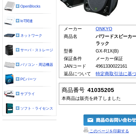
OpenBlocks
IoT関連
メーカー
ONKYO
ネットワーク
商品名
パワードスピーカーシ
ラック
サーバ・ストレージ
型番
GX-R1X(B)
保証条件
メーカー保証
パソコン・周辺機器
JANコード
4961330022161
返品について
特定商取引法に基
PCパーツ
商品番号
41035205
サプライ
本商品は販売を終了しました
ソフト・ライセンス
このページを印刷する