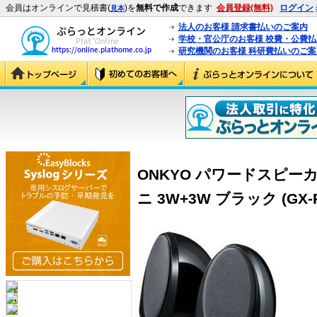
会員はオンラインで見積書(
)を
無料で作成
できます
会員登録(無料)
ログイン
見本
法人のお客様 請求書払いのご案内
学校・官公庁のお客様 校費・公費
研究機関のお客様 科研費払いのご案
ONKYO パワードスピー
ニ 3W+3W ブラック (GX-R