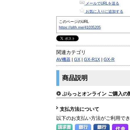
メールでURLを送る
お気に入りに追加する
このページのURL
https://plth.me/41035205
関連カテゴリ
AV機器
|
GX
|
GX-R1X
|
GX-R
商品説明
ぷらっとオンライン ご購入の
支払方法について
以下のお支払い方法がご利用で