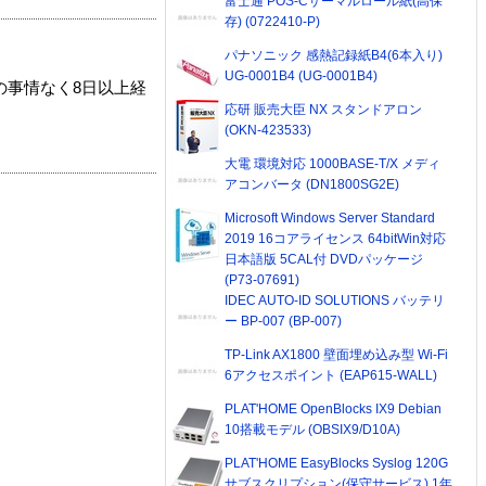
富士通 POS-Cサーマルロール紙(高保
存) (0722410-P)
パナソニック 感熱記録紙B4(6本入り)
UG-0001B4 (UG-0001B4)
の事情なく8日以上経
応研 販売大臣 NX スタンドアロン
(OKN-423533)
大電 環境対応 1000BASE-T/X メディ
アコンバータ (DN1800SG2E)
Microsoft Windows Server Standard
2019 16コアライセンス 64bitWin対応
日本語版 5CAL付 DVDパッケージ
(P73-07691)
IDEC AUTO-ID SOLUTIONS バッテリ
ー BP-007 (BP-007)
TP-Link AX1800 壁面埋め込み型 Wi-Fi
6アクセスポイント (EAP615-WALL)
PLAT'HOME OpenBlocks IX9 Debian
10搭載モデル (OBSIX9/D10A)
PLAT'HOME EasyBlocks Syslog 120G
サブスクリプション(保守サービス) 1年