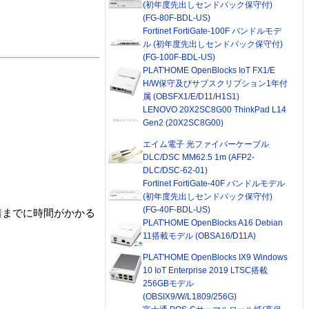
(初年度先出しセンドバック保守付)
(FG-80F-BDL-US)
Fortinet FortiGate-100F バンドルモデ
ル (初年度先出しセンドバック保守付)
(FG-100F-BDL-US)
PLAT'HOME OpenBlocks IoT FX1/E
H/W保守及びサブスクリプション1年付
属 (OBSFX1/E/D11/H1S1)
LENOVO 20X2SC8G00 ThinkPad L14
Gen2 (20X2SC8G00)
エイム電子 光ファイバーケーブル
DLC/DSC MM62.5 1m (AFP2-
DLC/DSC-62-01)
Fortinet FortiGate-40F バンドルモデル
(初年度先出しセンドバック保守付)
(FG-40F-BDL-US)
着までに時間がかかる
PLAT'HOME OpenBlocks A16 Debian
11搭載モデル (OBSA16/D11A)
PLAT'HOME OpenBlocks IX9 Windows
10 IoT Enterprise 2019 LTSC搭載
256GBモデル
(OBSIX9/W/L1809/256G)