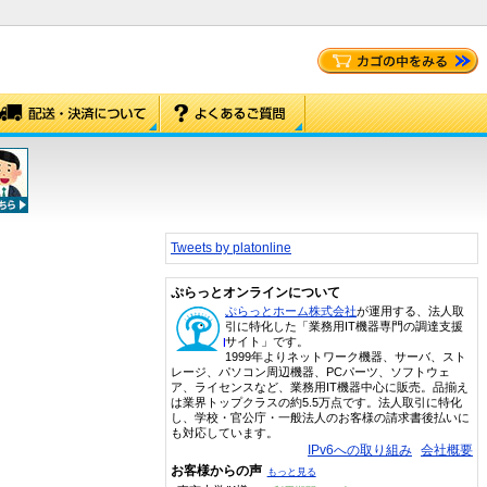
Tweets by platonline
ぷらっとオンラインについて
ぷらっとホーム株式会社
が運用する、法人取
引に特化した「業務用IT機器専門の調達支援
サイト」です。
1999年よりネットワーク機器、サーバ、スト
レージ、パソコン周辺機器、PCパーツ、ソフトウェ
ア、ライセンスなど、業務用IT機器中心に販売。品揃え
は業界トップクラスの約5.5万点です。法人取引に特化
し、学校・官公庁・一般法人のお客様の請求書後払いに
も対応しています。
IPv6への取り組み
会社概要
お客様からの声
もっと見る