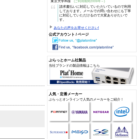
東京大学/K様
(ご利用期間2009年～)
“
請求書払いに対応していただいているので利用
しております。メールでの問い合わせにも丁寧
に対応していただけるので大変ありがたいで
す。
あなたの声をお寄せください!
公式アカウント / ページ
ぷらっとホーム社製品
当社ブランドの製品情報はこちら
人気・定番メーカー
ぷらっとオンラインで人気のメーカーをご紹介！