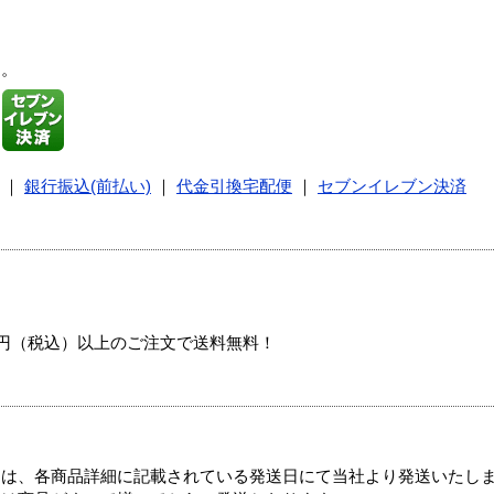
す。
｜
銀行振込(前払い)
｜
代金引換宅配便
｜
セブンイレブン決済
00円（税込）以上のご注文で送料無料！
ては、各商品詳細に記載されている発送日にて当社より発送いたし