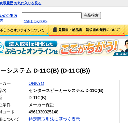
表示履歴
お気に入りを見る
払いのご案内
内
型番まとめ検索»
テム D-11C(B) (D-11C(B))
ーカー
ONKYO
品名
センタースピーカーシステム D-11C(B)
番
D-11C(B)
証条件
メーカー保証
ANコード
4961330025148
品について
特定商取引法に基づく表示