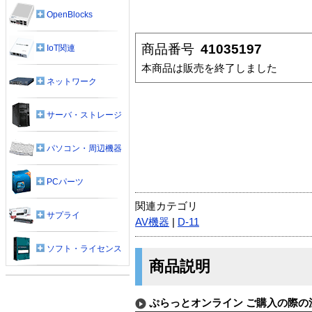
OpenBlocks
商品番号
41035197
IoT関連
本商品は販売を終了しました
ネットワーク
サーバ・ストレージ
パソコン・周辺機器
PCパーツ
関連カテゴリ
サプライ
AV機器
|
D-11
ソフト・ライセンス
商品説明
ぷらっとオンライン ご購入の際の