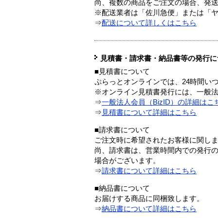
尚、複数の商品をご注文の場合、発
※配送業者は「佐川急便」または「
⇒
配送について詳しくはこちら
見積書・請求書・納品書等の発行に
■見積書について
ぷらっとオンラインでは、24時間い
※オンライン見積書発行には、一般法人
⇒
一般法人会員（BizID）の詳細はこ
⇒
見積書について詳細はこちら
■請求書について
ご注文時に希望されたお客様に関し
尚、請求書は、営業時間内での発行
場合がございます。
⇒
請求書について詳細はこちら
■納品書について
お届けする商品に同梱致します。
⇒
納品書について詳細はこちら