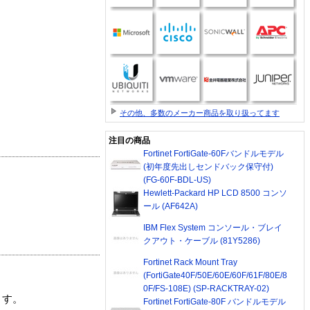
その他、多数のメーカー商品を取り扱ってます
注目の商品
Fortinet FortiGate-60Fバンドルモデル
(初年度先出しセンドバック保守付)
(FG-60F-BDL-US)
Hewlett-Packard HP LCD 8500 コンソ
ール (AF642A)
IBM Flex System コンソール・ブレイ
クアウト・ケーブル (81Y5286)
Fortinet Rack Mount Tray
(FortiGate40F/50E/60E/60F/61F/80E/8
0F/FS-108E) (SP-RACKTRAY-02)
ます。
Fortinet FortiGate-80F バンドルモデル