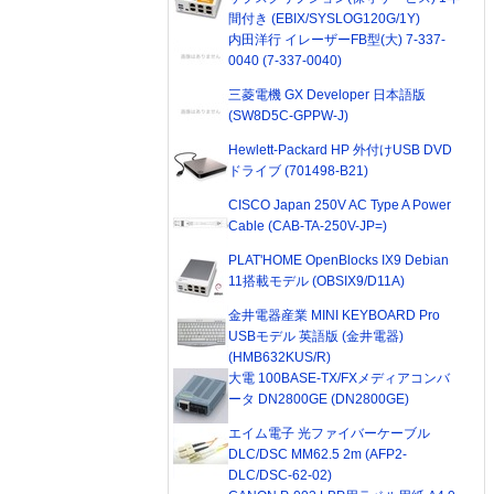
間付き (EBIX/SYSLOG120G/1Y)
内田洋行 イレーザーFB型(大) 7-337-
0040 (7-337-0040)
三菱電機 GX Developer 日本語版
(SW8D5C-GPPW-J)
Hewlett-Packard HP 外付けUSB DVD
ドライブ (701498-B21)
CISCO Japan 250V AC Type A Power
Cable (CAB-TA-250V-JP=)
PLAT'HOME OpenBlocks IX9 Debian
11搭載モデル (OBSIX9/D11A)
金井電器産業 MINI KEYBOARD Pro
USBモデル 英語版 (金井電器)
(HMB632KUS/R)
大電 100BASE-TX/FXメディアコンバ
ータ DN2800GE (DN2800GE)
エイム電子 光ファイバーケーブル
DLC/DSC MM62.5 2m (AFP2-
DLC/DSC-62-02)