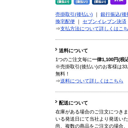
売掛取引(後払い)
｜
銀行振込(後
換宅配便
｜
セブンイレブン決済
⇒
支払方法について詳しくはこ
送料について
1つのご注文毎に
一律1,100円(税
※売掛取引(後払い)のお客様は33
無料！
⇒
送料について詳しくはこちら
配送について
在庫がある場合のご注文につき
いる発送日にて当社より発送い
尚、複数の商品をご注文の場合