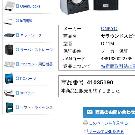
OpenBlocks
IoT関連
メーカー
ONKYO
ネットワーク
商品名
サラウンドスピーカ
型番
D-11M
サーバ・ストレージ
保証条件
メーカー保証
JANコード
4961330022765
パソコン・周辺機器
返品について
特定商取引法に
PCパーツ
商品番号
41035190
本商品は販売を終了しました
サプライ
ソフト・ライセンス
このページを印刷する
メールでURLを送る