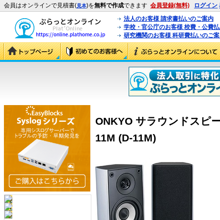
会員はオンラインで見積書(
)を
無料で作成
できます
会員登録(無料)
ログイン
見本
法人のお客様 請求書払いのご案内
学校・官公庁のお客様 校費・公費
研究機関のお客様 科研費払いのご案
ONKYO サラウンドスピー
11M (D-11M)