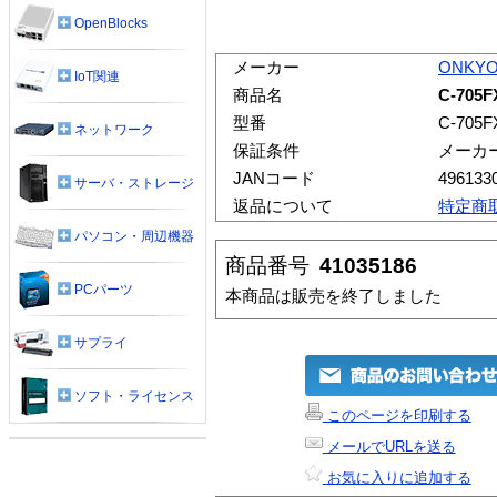
OpenBlocks
メーカー
ONKY
IoT関連
商品名
C-705
型番
C-705F
ネットワーク
保証条件
メーカ
JANコード
496133
サーバ・ストレージ
返品について
特定商
パソコン・周辺機器
商品番号
41035186
PCパーツ
本商品は販売を終了しました
サプライ
ソフト・ライセンス
このページを印刷する
メールでURLを送る
お気に入りに追加する