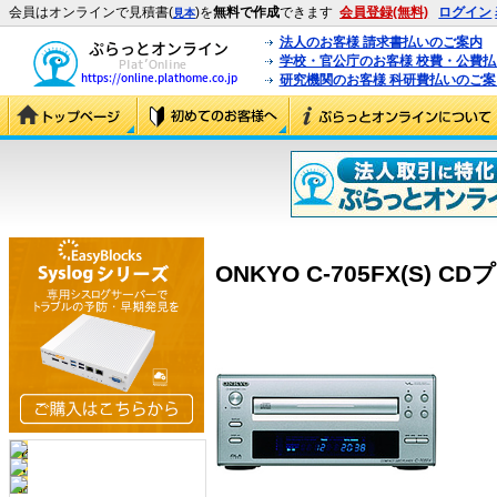
会員はオンラインで見積書(
)を
無料で作成
できます
会員登録(無料)
ログイン
見本
法人のお客様 請求書払いのご案内
学校・官公庁のお客様 校費・公費
研究機関のお客様 科研費払いのご案
ONKYO C-705FX(S) CD