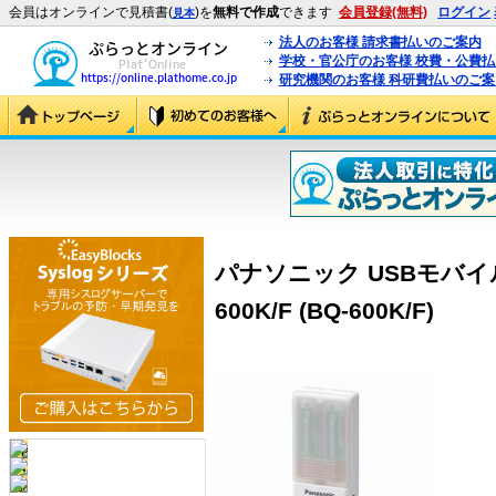
会員はオンラインで見積書(
)を
無料で作成
できます
会員登録(無料)
ログイン
見本
法人のお客様 請求書払いのご案内
学校・官公庁のお客様 校費・公費
研究機関のお客様 科研費払いのご案
パナソニック USBモバイル電源
600K/F (BQ-600K/F)