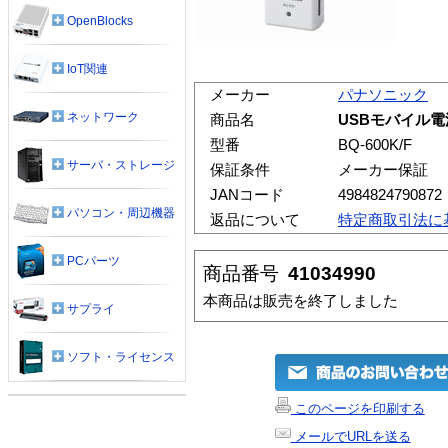
OpenBlocks
IoT関連
メーカー
パナソニック
ネットワーク
商品名
USBモバイル電源 P
型番
BQ-600K/F
サーバ・ストレージ
保証条件
メーカー保証
JANコード
4984824790872
パソコン・周辺機器
返品について
特定商取引法に
PCパーツ
商品番号
41034990
本商品は販売を終了しました
サプライ
ソフト・ライセンス
このページを印刷する
メールでURLを送る