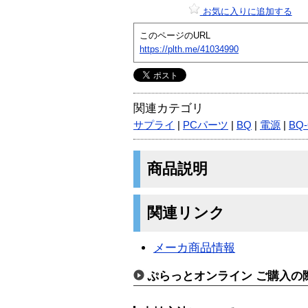
お気に入りに追加する
このページのURL
https://plth.me/41034990
関連カテゴリ
サプライ
|
PCパーツ
|
BQ
|
電源
|
BQ-
商品説明
関連リンク
メーカ商品情報
ぷらっとオンライン ご購入の