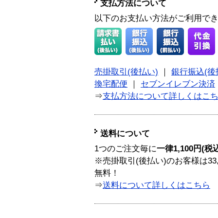
支払方法について
以下のお支払い方法がご利用で
売掛取引(後払い)
｜
銀行振込(後
換宅配便
｜
セブンイレブン決済
⇒
支払方法について詳しくはこ
送料について
1つのご注文毎に
一律1,100円(税
※売掛取引(後払い)のお客様は33
無料！
⇒
送料について詳しくはこちら