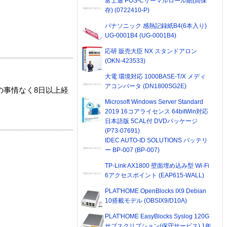
富士通 POS-Cサーマルロール紙(高保
存) (0722410-P)
パナソニック 感熱記録紙B4(6本入り)
UG-0001B4 (UG-0001B4)
応研 販売大臣 NX スタンドアロン
(OKN-423533)
大電 環境対応 1000BASE-T/X メディ
アコンバータ (DN1800SG2E)
の事情なく8日以上経
Microsoft Windows Server Standard
2019 16コアライセンス 64bitWin対応
日本語版 5CAL付 DVDパッケージ
(P73-07691)
IDEC AUTO-ID SOLUTIONS バッテリ
ー BP-007 (BP-007)
TP-Link AX1800 壁面埋め込み型 Wi-Fi
6アクセスポイント (EAP615-WALL)
PLAT'HOME OpenBlocks IX9 Debian
10搭載モデル (OBSIX9/D10A)
PLAT'HOME EasyBlocks Syslog 120G
サブスクリプション(保守サービス) 1年