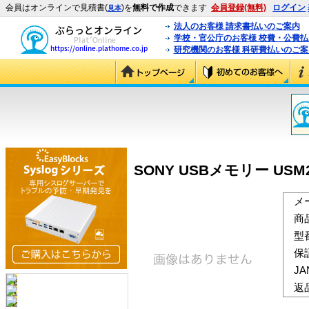
会員はオンラインで見積書(
)を
無料で作成
できます
会員登録(無料)
ログイン
見本
法人のお客様 請求書払いのご案内
学校・官公庁のお客様 校費・公費
研究機関のお客様 科研費払いのご案
SONY USBメモリー USM2
メ
商
型
保
J
返