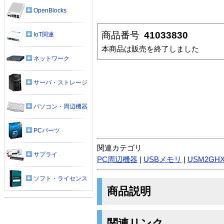
OpenBlocks
商品番号
41033830
IoT関連
本商品は販売を終了しました
ネットワーク
サーバ・ストレージ
パソコン・周辺機器
PCパーツ
関連カテゴリ
サプライ
PC周辺機器
|
USBメモリ
|
USM2GH
ソフト・ライセンス
商品説明
関連リンク