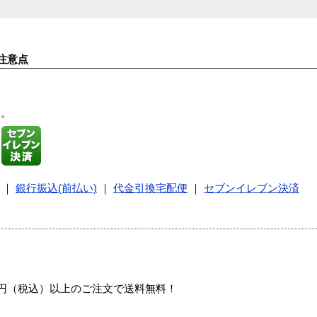
注意点
す。
｜
銀行振込(前払い)
｜
代金引換宅配便
｜
セブンイレブン決済
00円（税込）以上のご注文で送料無料！