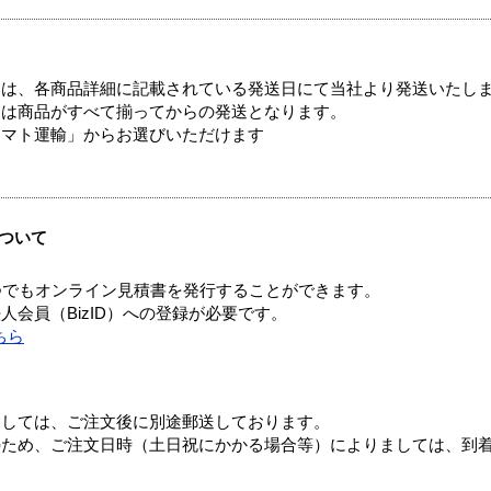
ては、各商品詳細に記載されている発送日にて当社より発送いたし
送は商品がすべて揃ってからの発送となります。
ヤマト運輸」からお選びいただけます
ついて
つでもオンライン見積書を発行することができます。
会員（BizID）への登録が必要です。
ちら
ましては、ご注文後に別途郵送しております。
のため、ご注文日時（土日祝にかかる場合等）によりましては、到