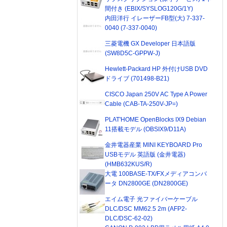
間付き (EBIX/SYSLOG120G/1Y)
内田洋行 イレーザーFB型(大) 7-337-
0040 (7-337-0040)
三菱電機 GX Developer 日本語版
(SW8D5C-GPPW-J)
Hewlett-Packard HP 外付けUSB DVD
ドライブ (701498-B21)
CISCO Japan 250V AC Type A Power
Cable (CAB-TA-250V-JP=)
PLAT'HOME OpenBlocks IX9 Debian
11搭載モデル (OBSIX9/D11A)
金井電器産業 MINI KEYBOARD Pro
USBモデル 英語版 (金井電器)
(HMB632KUS/R)
大電 100BASE-TX/FXメディアコンバ
ータ DN2800GE (DN2800GE)
エイム電子 光ファイバーケーブル
DLC/DSC MM62.5 2m (AFP2-
DLC/DSC-62-02)