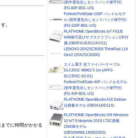
(初年度先出しセンドバック保守付)
(FG-80F-BDL-US)
Fortinet FortiGate-100F バンドルモデ
ル (初年度先出しセンドバック保守付)
ます。
(FG-100F-BDL-US)
PLAT'HOME OpenBlocks IoT FX1/E
H/W保守及びサブスクリプション1年付
属 (OBSFX1/E/D11/H1S1)
LENOVO 20X2SC8G00 ThinkPad L14
Gen2 (20X2SC8G00)
エイム電子 光ファイバーケーブル
DLC/DSC MM62.5 1m (AFP2-
DLC/DSC-62-01)
Fortinet FortiGate-40F バンドルモデル
(初年度先出しセンドバック保守付)
(FG-40F-BDL-US)
PLAT'HOME OpenBlocks A16 Debian
11搭載モデル (OBSA16/D11A)
PLAT'HOME OpenBlocks IX9 Windows
10 IoT Enterprise 2019 LTSC搭載
着までに時間がかかる
256GBモデル
(OBSIX9/W/L1809/256G)