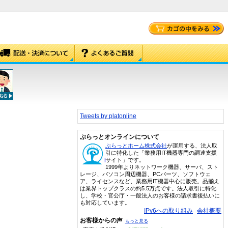
Tweets by platonline
ぷらっとオンラインについて
ぷらっとホーム株式会社
が運用する、法人取
引に特化した「業務用IT機器専門の調達支援
サイト」です。
1999年よりネットワーク機器、サーバ、スト
レージ、パソコン周辺機器、PCパーツ、ソフトウェ
ア、ライセンスなど、業務用IT機器中心に販売。品揃え
は業界トップクラスの約5.5万点です。法人取引に特化
し、学校・官公庁・一般法人のお客様の請求書後払いに
も対応しています。
IPv6への取り組み
会社概要
お客様からの声
もっと見る