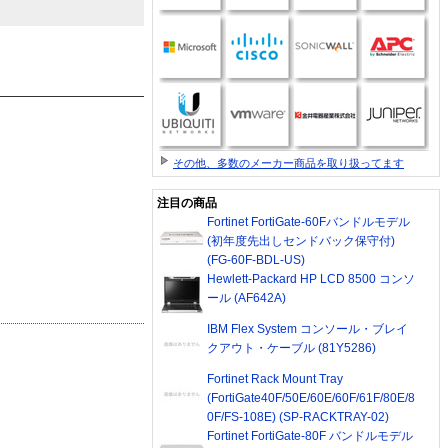
その他、多数のメーカー商品を取り扱ってます
注目の商品
Fortinet FortiGate-60Fバンドルモデル
(初年度先出しセンドバック保守付)
(FG-60F-BDL-US)
Hewlett-Packard HP LCD 8500 コンソ
ール (AF642A)
IBM Flex System コンソール・ブレイ
クアウト・ケーブル (81Y5286)
Fortinet Rack Mount Tray
(FortiGate40F/50E/60E/60F/61F/80E/8
0F/FS-108E) (SP-RACKTRAY-02)
Fortinet FortiGate-80F バンドルモデル