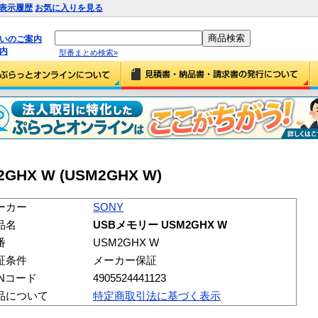
表示履歴
お気に入りを見る
払いのご案内
内
型番まとめ検索»
GHX W (USM2GHX W)
ーカー
SONY
品名
USBメモリー USM2GHX W
番
USM2GHX W
証条件
メーカー保証
ANコード
4905524441123
品について
特定商取引法に基づく表示