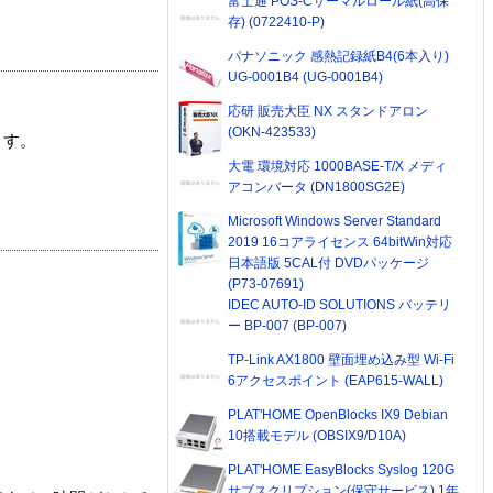
富士通 POS-Cサーマルロール紙(高保
存) (0722410-P)
パナソニック 感熱記録紙B4(6本入り)
UG-0001B4 (UG-0001B4)
応研 販売大臣 NX スタンドアロン
(OKN-423533)
ます。
大電 環境対応 1000BASE-T/X メディ
アコンバータ (DN1800SG2E)
Microsoft Windows Server Standard
2019 16コアライセンス 64bitWin対応
日本語版 5CAL付 DVDパッケージ
(P73-07691)
IDEC AUTO-ID SOLUTIONS バッテリ
ー BP-007 (BP-007)
TP-Link AX1800 壁面埋め込み型 Wi-Fi
6アクセスポイント (EAP615-WALL)
PLAT'HOME OpenBlocks IX9 Debian
10搭載モデル (OBSIX9/D10A)
PLAT'HOME EasyBlocks Syslog 120G
サブスクリプション(保守サービス) 1年