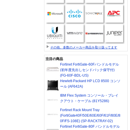
その他、多数のメーカー商品を取り扱ってます
注目の商品
Fortinet FortiGate-60Fバンドルモデル
(初年度先出しセンドバック保守付)
(FG-60F-BDL-US)
Hewlett-Packard HP LCD 8500 コンソ
ール (AF642A)
IBM Flex System コンソール・ブレイ
クアウト・ケーブル (81Y5286)
Fortinet Rack Mount Tray
(FortiGate40F/50E/60E/60F/61F/80E/8
0F/FS-108E) (SP-RACKTRAY-02)
Fortinet FortiGate-80F バンドルモデル