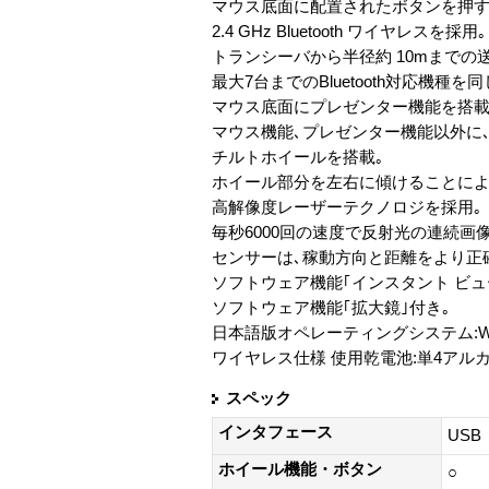
マウス底面に配置されたボタンを押す
2.4 GHz Bluetooth ワイヤレスを採用｡
トランシーバから半径約 10mまでの
最大7台までのBluetooth対応機
マウス底面にプレゼンター機能を搭載
マウス機能､プレゼンター機能以外に､
チルトホイールを搭載｡
ホイール部分を左右に傾けることによ
高解像度レーザーテクノロジを採用｡
毎秒6000回の速度で反射光の連続画
センサーは､稼動方向と距離をより正
ソフトウェア機能｢インスタント ビュ
ソフトウェア機能｢拡大鏡｣付き｡
日本語版オペレーティングシステム:Windows
ワイヤレス仕様 使用乾電池:単4アルカ
スペック
インタフェース
USB
ホイール機能・ボタン
○