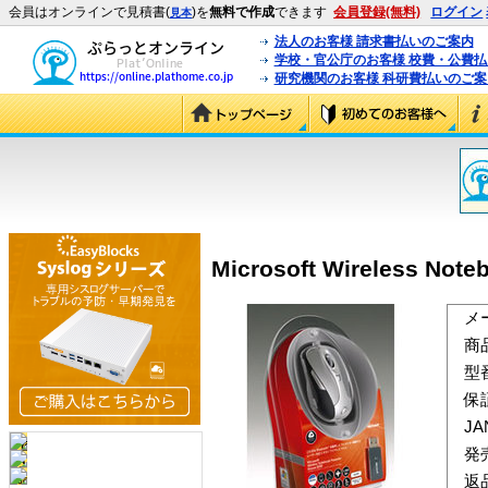
会員はオンラインで見積書(
)を
無料で作成
できます
会員登録(無料)
ログイン
見本
法人のお客様 請求書払いのご案内
学校・官公庁のお客様 校費・公費
研究機関のお客様 科研費払いのご案
Microsoft Wireless Note
メ
商
型
保
J
発
返