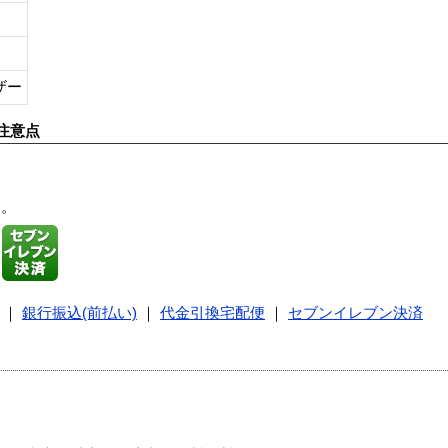
ザー
注意点
す。
｜
銀行振込(前払い)
｜
代金引換宅配便
｜
セブンイレブン決済