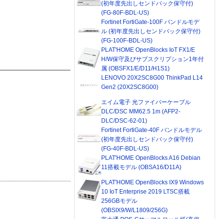
(初年度先出しセンドバック保守付)
(FG-80F-BDL-US)
Fortinet FortiGate-100F バンドルモデ
ル (初年度先出しセンドバック保守付)
(FG-100F-BDL-US)
PLAT'HOME OpenBlocks IoT FX1/E
H/W保守及びサブスクリプション1年付
属 (OBSFX1/E/D11/H1S1)
LENOVO 20X2SC8G00 ThinkPad L14
Gen2 (20X2SC8G00)
エイム電子 光ファイバーケーブル
DLC/DSC MM62.5 1m (AFP2-
DLC/DSC-62-01)
Fortinet FortiGate-40F バンドルモデル
(初年度先出しセンドバック保守付)
(FG-40F-BDL-US)
PLAT'HOME OpenBlocks A16 Debian
11搭載モデル (OBSA16/D11A)
PLAT'HOME OpenBlocks IX9 Windows
10 IoT Enterprise 2019 LTSC搭載
256GBモデル
(OBSIX9/W/L1809/256G)