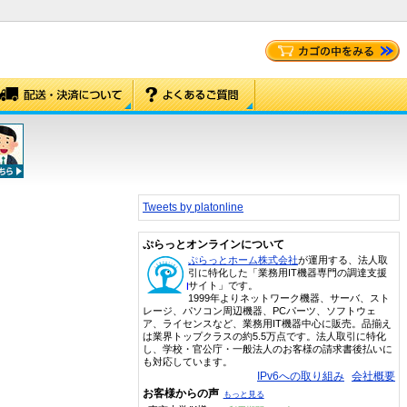
Tweets by platonline
ぷらっとオンラインについて
ぷらっとホーム株式会社
が運用する、法人取
引に特化した「業務用IT機器専門の調達支援
サイト」です。
1999年よりネットワーク機器、サーバ、スト
レージ、パソコン周辺機器、PCパーツ、ソフトウェ
ア、ライセンスなど、業務用IT機器中心に販売。品揃え
は業界トップクラスの約5.5万点です。法人取引に特化
し、学校・官公庁・一般法人のお客様の請求書後払いに
も対応しています。
IPv6への取り組み
会社概要
お客様からの声
もっと見る