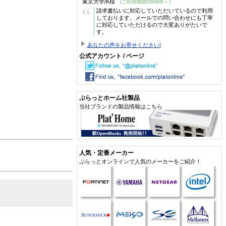
東京大学/K様
(ご利用期間2009年～)
“
請求書払いに対応していただいているので利用
しております。メールでの問い合わせにも丁寧
に対応していただけるので大変ありがたいで
す。
あなたの声をお寄せください!
公式アカウント / ページ
ぷらっとホーム社製品
当社ブランドの製品情報はこちら
人気・定番メーカー
ぷらっとオンラインで人気のメーカーをご紹介！