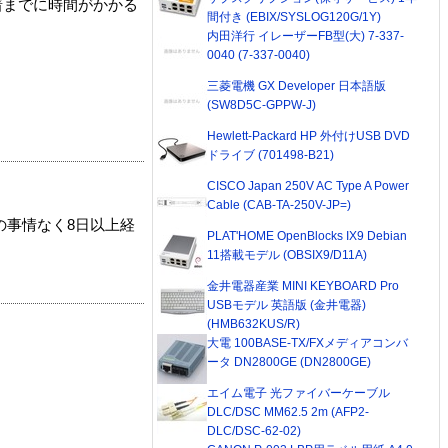
着までに時間がかかる
間付き (EBIX/SYSLOG120G/1Y)
内田洋行 イレーザーFB型(大) 7-337-
0040 (7-337-0040)
三菱電機 GX Developer 日本語版
(SW8D5C-GPPW-J)
Hewlett-Packard HP 外付けUSB DVD
ドライブ (701498-B21)
CISCO Japan 250V AC Type A Power
Cable (CAB-TA-250V-JP=)
の事情なく8日以上経
PLAT'HOME OpenBlocks IX9 Debian
11搭載モデル (OBSIX9/D11A)
金井電器産業 MINI KEYBOARD Pro
USBモデル 英語版 (金井電器)
(HMB632KUS/R)
大電 100BASE-TX/FXメディアコンバ
ータ DN2800GE (DN2800GE)
エイム電子 光ファイバーケーブル
DLC/DSC MM62.5 2m (AFP2-
DLC/DSC-62-02)