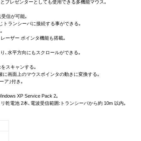
とプレゼンターとしても使用できる多機能マウス｡
送受信が可能｡
種を同じトランシーバに接続する事ができる｡
｡
レーザー ポインタ機能も搭載｡
り､水平方向にもスクロールができる｡
像をスキャンする｡
確に画面上のマウスポインタの動きに変換する｡
ーア｣付き｡
 XP Service Pack 2｡
リ乾電池 2本､電波受信範囲:トランシーバから約 10m 以内｡