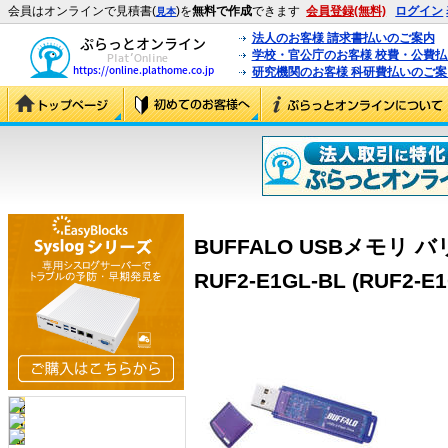
会員はオンラインで見積書(
)を
無料で作成
できます
会員登録(無料)
ログイン
見本
法人のお客様 請求書払いのご案内
学校・官公庁のお客様 校費・公費
研究機関のお客様 科研費払いのご案
BUFFALO USBメモリ 
RUF2-E1GL-BL (RUF2-E1