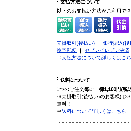
支払方法について
以下のお支払い方法がご利用で
売掛取引(後払い)
｜
銀行振込(後
換宅配便
｜
セブンイレブン決済
⇒
支払方法について詳しくはこ
送料について
1つのご注文毎に
一律1,100円(税
※売掛取引(後払い)のお客様は33
無料！
⇒
送料について詳しくはこちら