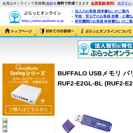
会員はオンラインで見積書(
)を
無料で作成
できます
会員登録(無料)
ログイン
見本
法人のお客様 請求書払いのご案内
学校・官公庁のお客様 校費・公費
研究機関のお客様 科研費払いのご案
BUFFALO USBメモリ 
RUF2-E2GL-BL (RUF2-E2