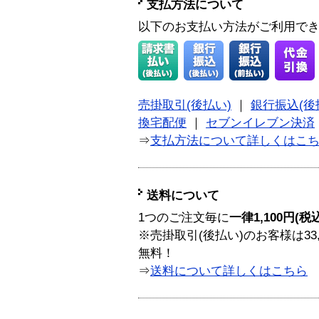
支払方法について
以下のお支払い方法がご利用で
売掛取引(後払い)
｜
銀行振込(後
換宅配便
｜
セブンイレブン決済
⇒
支払方法について詳しくはこ
送料について
1つのご注文毎に
一律1,100円(税
※売掛取引(後払い)のお客様は33
無料！
⇒
送料について詳しくはこちら