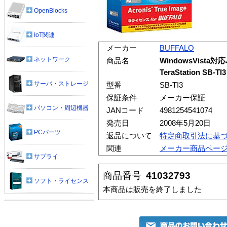
OpenBlocks
IoT関連
メーカー
BUFFALO
ネットワーク
商品名
WindowsVist
TeraStation SB-TI3
サーバ・ストレージ
型番
SB-TI3
保証条件
メーカー保証
パソコン・周辺機器
JANコード
4981254541074
発売日
2008年5月20日
PCパーツ
返品について
特定商取引法に基
関連
メーカー商品ペー
サプライ
商品番号
41032793
ソフト・ライセンス
本商品は販売を終了しました