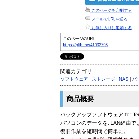
このページを印刷する
メールでURLを送る
お気に入りに追加する
このページのURL
https://plth.me/41032793
関連カテゴリ
ソフトウェア
|
ストレージ
|
NAS
|
バ
商品概要
バックアップソフトウェア for TeraS
パソコンのデータを､LAN経由でまる
復旧作業を短時間で簡単に｡