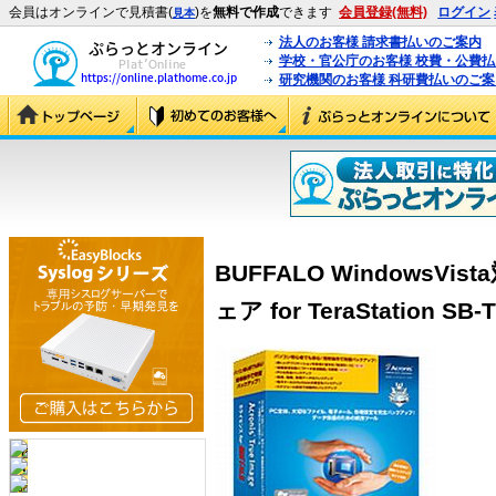
会員はオンラインで見積書(
)を
無料で作成
できます
会員登録(無料)
ログイン
見本
法人のお客様 請求書払いのご案内
学校・官公庁のお客様 校費・公費
研究機関のお客様 科研費払いのご案
BUFFALO Windows
ェア for TeraStation SB-TI