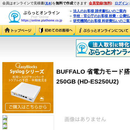
会員はオンラインで見積書(
)を
無料で作成
できます
会員登録(無料)
ログイン
見本
法人のお客様 請求書払いのご案内
学校・官公庁のお客様 校費・公費
研究機関のお客様 科研費払いのご案
BUFFALO 省電力モード搭載
250GB (HD-ES250U2)