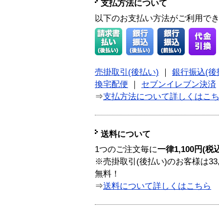
支払方法について
以下のお支払い方法がご利用で
売掛取引(後払い)
｜
銀行振込(後
換宅配便
｜
セブンイレブン決済
⇒
支払方法について詳しくはこ
送料について
1つのご注文毎に
一律1,100円(税
※売掛取引(後払い)のお客様は33
無料！
⇒
送料について詳しくはこちら