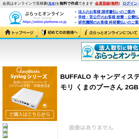
会員はオンラインで見積書(
)を
無料で作成
できます
会員登録(無料)
ログイン
見本
法人のお客様 請求書払いのご案内
学校・官公庁のお客様 校費・公費
研究機関のお客様 科研費払いのご案
BUFFALO キャンディス
モリ くまのプーさん 2GB (R