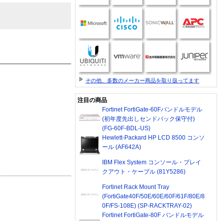
その他、多数のメーカー商品を取り扱ってます
注目の商品
Fortinet FortiGate-60Fバンドルモデル
(初年度先出しセンドバック保守付)
(FG-60F-BDL-US)
Hewlett-Packard HP LCD 8500 コンソ
ール (AF642A)
IBM Flex System コンソール・ブレイ
クアウト・ケーブル (81Y5286)
Fortinet Rack Mount Tray
(FortiGate40F/50E/60E/60F/61F/80E/8
0F/FS-108E) (SP-RACKTRAY-02)
Fortinet FortiGate-80F バンドルモデル