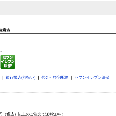
注意点
す。
｜
銀行振込(前払い)
｜
代金引換宅配便
｜
セブンイレブン決済
00円（税込）以上のご注文で送料無料！