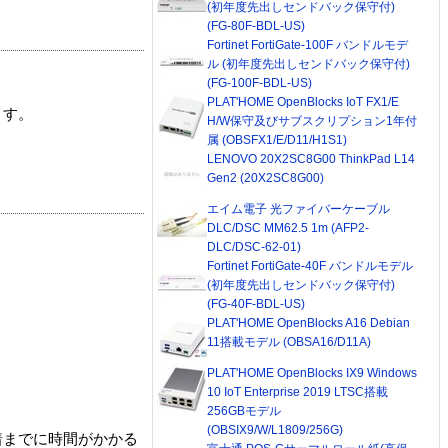
(初年度先出しセンドバック保守付)
(FG-80F-BDL-US)
Fortinet FortiGate-100F バンドルモデ
ル (初年度先出しセンドバック保守付)
(FG-100F-BDL-US)
PLAT'HOME OpenBlocks IoT FX1/E
ます。
H/W保守及びサブスクリプション1年付
属 (OBSFX1/E/D11/H1S1)
LENOVO 20X2SC8G00 ThinkPad L14
Gen2 (20X2SC8G00)
エイム電子 光ファイバーケーブル
DLC/DSC MM62.5 1m (AFP2-
DLC/DSC-62-01)
Fortinet FortiGate-40F バンドルモデル
(初年度先出しセンドバック保守付)
(FG-40F-BDL-US)
PLAT'HOME OpenBlocks A16 Debian
11搭載モデル (OBSA16/D11A)
PLAT'HOME OpenBlocks IX9 Windows
10 IoT Enterprise 2019 LTSC搭載
256GBモデル
(OBSIX9/W/L1809/256G)
着までに時間がかかる