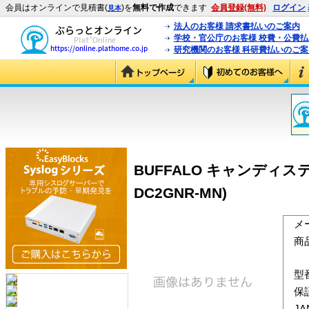
会員はオンラインで見積書(
)を
無料で作成
できます
会員登録(無料)
ログイン
見本
法人のお客様 請求書払いのご案内
学校・官公庁のお客様 校費・公費
研究機関のお客様 科研費払いのご案
BUFFALO キャンディステ
DC2GNR-MN)
メ
商
型
保
J