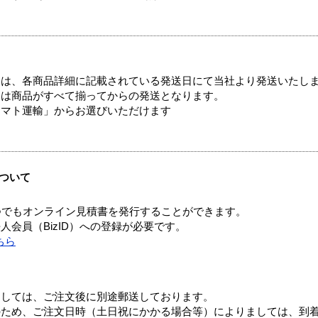
ては、各商品詳細に記載されている発送日にて当社より発送いたし
送は商品がすべて揃ってからの発送となります。
ヤマト運輸」からお選びいただけます
ついて
つでもオンライン見積書を発行することができます。
会員（BizID）への登録が必要です。
ちら
ましては、ご注文後に別途郵送しております。
のため、ご注文日時（土日祝にかかる場合等）によりましては、到