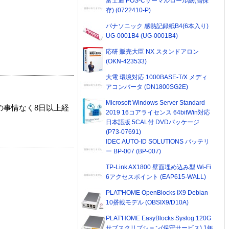
富士通 POS-Cサーマルロール紙(高保
存) (0722410-P)
パナソニック 感熱記録紙B4(6本入り)
UG-0001B4 (UG-0001B4)
応研 販売大臣 NX スタンドアロン
(OKN-423533)
大電 環境対応 1000BASE-T/X メディ
アコンバータ (DN1800SG2E)
Microsoft Windows Server Standard
の事情なく8日以上経
2019 16コアライセンス 64bitWin対応
日本語版 5CAL付 DVDパッケージ
(P73-07691)
IDEC AUTO-ID SOLUTIONS バッテリ
ー BP-007 (BP-007)
TP-Link AX1800 壁面埋め込み型 Wi-Fi
6アクセスポイント (EAP615-WALL)
PLAT'HOME OpenBlocks IX9 Debian
10搭載モデル (OBSIX9/D10A)
PLAT'HOME EasyBlocks Syslog 120G
サブスクリプション(保守サービス) 1年