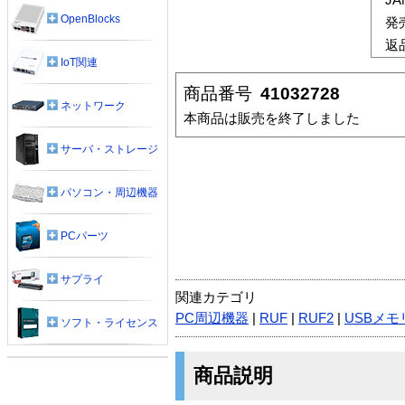
OpenBlocks
発
返
IoT関連
商品番号
41032728
ネットワーク
本商品は販売を終了しました
サーバ・ストレージ
パソコン・周辺機器
PCパーツ
サプライ
関連カテゴリ
PC周辺機器
|
RUF
|
RUF2
|
USBメモ
ソフト・ライセンス
商品説明