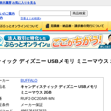
表示履歴
お気に入りを見る
払いのご案内
内
型番まとめ検索»
ィック ディズニー USBメモリ ミニーマウス 2GB
ーカー
BUFFALO
品名
キャンディスティック ディズニー USBメモリ
ミニーマウス 2GB
番
RUF2-DC2GNR-MN
証条件
メーカー保証
ANコード
4981254157633