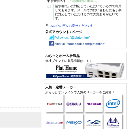
東京大学/K様
(ご利用期間2009年～)
“
請求書払いに対応していただいているので利用
しております。メールでの問い合わせにも丁寧
に対応していただけるので大変ありがたいで
す。
あなたの声をお寄せください!
公式アカウント / ページ
ぷらっとホーム社製品
当社ブランドの製品情報はこちら
人気・定番メーカー
ぷらっとオンラインで人気のメーカーをご紹介！