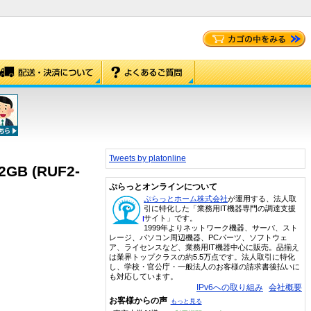
Tweets by platonline
 (RUF2-
ぷらっとオンラインについて
ぷらっとホーム株式会社
が運用する、法人取
引に特化した「業務用IT機器専門の調達支援
サイト」です。
1999年よりネットワーク機器、サーバ、スト
レージ、パソコン周辺機器、PCパーツ、ソフトウェ
ア、ライセンスなど、業務用IT機器中心に販売。品揃え
は業界トップクラスの約5.5万点です。法人取引に特化
し、学校・官公庁・一般法人のお客様の請求書後払いに
も対応しています。
IPv6への取り組み
会社概要
お客様からの声
もっと見る