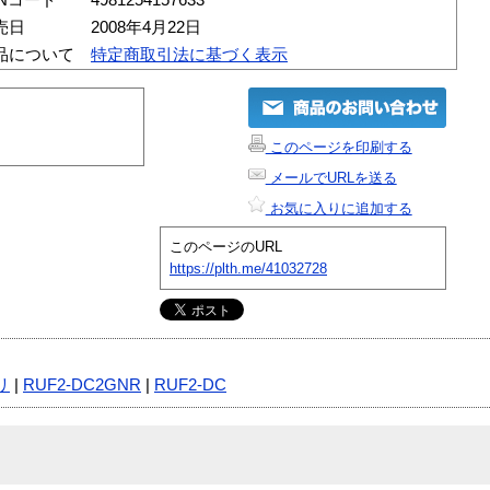
売日
2008年4月22日
品について
特定商取引法に基づく表示
このページを印刷する
メールでURLを送る
お気に入りに追加する
このページのURL
https://plth.me/41032728
リ
|
RUF2-DC2GNR
|
RUF2-DC