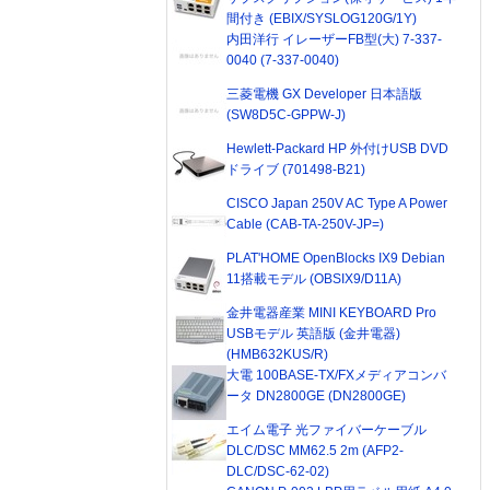
間付き (EBIX/SYSLOG120G/1Y)
内田洋行 イレーザーFB型(大) 7-337-
0040 (7-337-0040)
三菱電機 GX Developer 日本語版
(SW8D5C-GPPW-J)
Hewlett-Packard HP 外付けUSB DVD
ドライブ (701498-B21)
CISCO Japan 250V AC Type A Power
Cable (CAB-TA-250V-JP=)
PLAT'HOME OpenBlocks IX9 Debian
11搭載モデル (OBSIX9/D11A)
金井電器産業 MINI KEYBOARD Pro
USBモデル 英語版 (金井電器)
(HMB632KUS/R)
大電 100BASE-TX/FXメディアコンバ
ータ DN2800GE (DN2800GE)
エイム電子 光ファイバーケーブル
DLC/DSC MM62.5 2m (AFP2-
DLC/DSC-62-02)