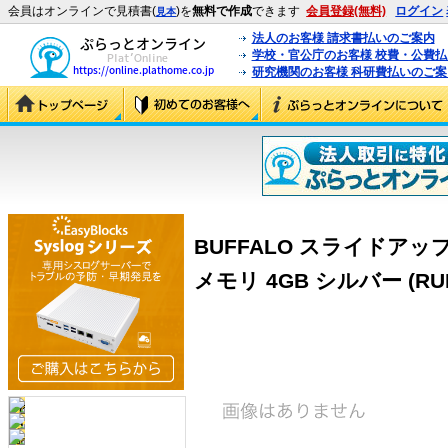
会員はオンラインで見積書(
)を
無料で作成
できます
会員登録(無料)
ログイン
見本
法人のお客様 請求書払いのご案内
学校・官公庁のお客様 校費・公費
研究機関のお客様 科研費払いのご案
BUFFALO スライドアップ
メモリ 4GB シルバー (RUF2