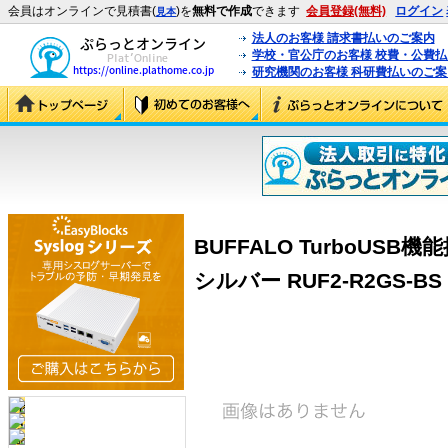
会員はオンラインで見積書(
)を
無料で作成
できます
会員登録(無料)
ログイン
見本
法人のお客様 請求書払いのご案内
学校・官公庁のお客様 校費・公費
研究機関のお客様 科研費払いのご案
BUFFALO TurboUSB機
シルバー RUF2-R2GS-BS (