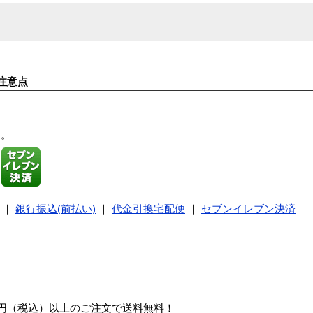
注意点
す。
｜
銀行振込(前払い)
｜
代金引換宅配便
｜
セブンイレブン決済
00円（税込）以上のご注文で送料無料！