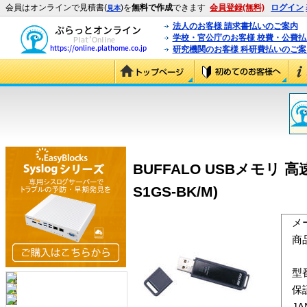
会員はオンラインで見積書(
)を
無料で作成
できます
会員登録(無料)
ログイン
見本
法人のお客様 請求書払いのご案内
学校・官公庁のお客様 校費・公費
研究機関のお客様 科研費払いのご案
BUFFALO USBメモリ 高
S1GS-BK/M)
メ
商
型
保
J