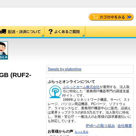
Tweets by platonline
 (RUF2-
ぷらっとオンラインについて
ぷらっとホーム株式会社
が運用する、法人取
引に特化した「業務用IT機器専門の調達支援
サイト」です。
1999年よりネットワーク機器、サーバ、スト
レージ、パソコン周辺機器、PCパーツ、ソフトウェ
ア、ライセンスなど、業務用IT機器中心に販売。品揃え
は業界トップクラスの約5.5万点です。法人取引に特化
し、学校・官公庁・一般法人のお客様の請求書後払いに
も対応しています。
IPv6への取り組み
会社概要
お客様からの声
もっと見る