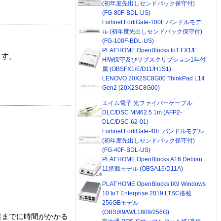
(初年度先出しセンドバック保守付)
(FG-80F-BDL-US)
Fortinet FortiGate-100F バンドルモデ
ル (初年度先出しセンドバック保守付)
(FG-100F-BDL-US)
PLAT'HOME OpenBlocks IoT FX1/E
ます。
H/W保守及びサブスクリプション1年付
属 (OBSFX1/E/D11/H1S1)
LENOVO 20X2SC8G00 ThinkPad L14
Gen2 (20X2SC8G00)
エイム電子 光ファイバーケーブル
DLC/DSC MM62.5 1m (AFP2-
DLC/DSC-62-01)
Fortinet FortiGate-40F バンドルモデル
(初年度先出しセンドバック保守付)
(FG-40F-BDL-US)
PLAT'HOME OpenBlocks A16 Debian
11搭載モデル (OBSA16/D11A)
PLAT'HOME OpenBlocks IX9 Windows
10 IoT Enterprise 2019 LTSC搭載
256GBモデル
(OBSIX9/W/L1809/256G)
着までに時間がかかる