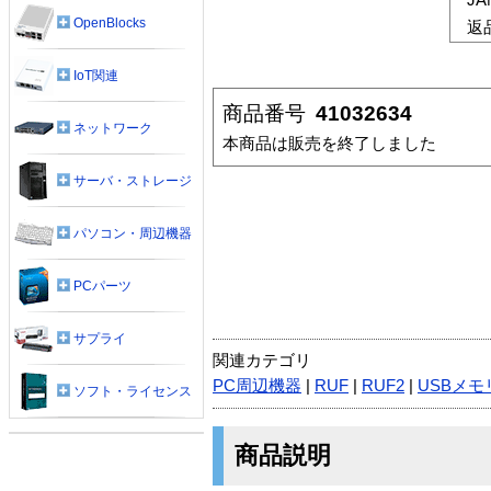
OpenBlocks
返
IoT関連
商品番号
41032634
ネットワーク
本商品は販売を終了しました
サーバ・ストレージ
パソコン・周辺機器
PCパーツ
サプライ
関連カテゴリ
PC周辺機器
|
RUF
|
RUF2
|
USBメモ
ソフト・ライセンス
商品説明