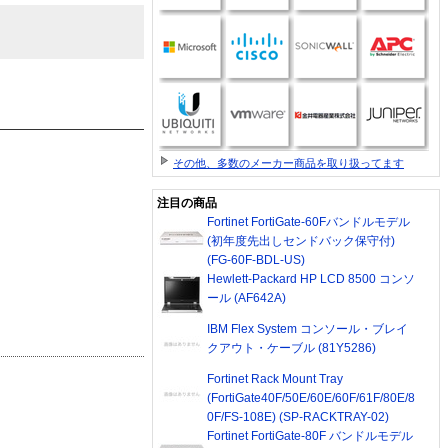
その他、多数のメーカー商品を取り扱ってます
注目の商品
Fortinet FortiGate-60Fバンドルモデル
(初年度先出しセンドバック保守付)
(FG-60F-BDL-US)
Hewlett-Packard HP LCD 8500 コンソ
ール (AF642A)
IBM Flex System コンソール・ブレイ
クアウト・ケーブル (81Y5286)
Fortinet Rack Mount Tray
(FortiGate40F/50E/60E/60F/61F/80E/8
0F/FS-108E) (SP-RACKTRAY-02)
Fortinet FortiGate-80F バンドルモデル