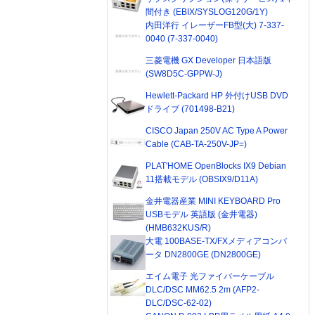
間付き (EBIX/SYSLOG120G/1Y)
内田洋行 イレーザーFB型(大) 7-337-
0040 (7-337-0040)
三菱電機 GX Developer 日本語版
(SW8D5C-GPPW-J)
Hewlett-Packard HP 外付けUSB DVD
ドライブ (701498-B21)
CISCO Japan 250V AC Type A Power
Cable (CAB-TA-250V-JP=)
PLAT'HOME OpenBlocks IX9 Debian
11搭載モデル (OBSIX9/D11A)
金井電器産業 MINI KEYBOARD Pro
USBモデル 英語版 (金井電器)
(HMB632KUS/R)
大電 100BASE-TX/FXメディアコンバ
ータ DN2800GE (DN2800GE)
エイム電子 光ファイバーケーブル
DLC/DSC MM62.5 2m (AFP2-
DLC/DSC-62-02)