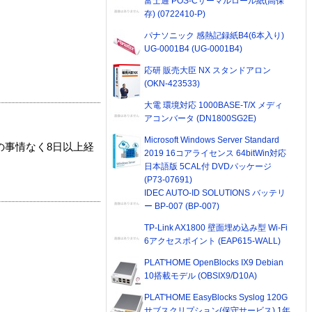
富士通 POS-Cサーマルロール紙(高保
存) (0722410-P)
パナソニック 感熱記録紙B4(6本入り)
UG-0001B4 (UG-0001B4)
応研 販売大臣 NX スタンドアロン
(OKN-423533)
大電 環境対応 1000BASE-T/X メディ
アコンバータ (DN1800SG2E)
Microsoft Windows Server Standard
の事情なく8日以上経
2019 16コアライセンス 64bitWin対応
日本語版 5CAL付 DVDパッケージ
(P73-07691)
IDEC AUTO-ID SOLUTIONS バッテリ
ー BP-007 (BP-007)
TP-Link AX1800 壁面埋め込み型 Wi-Fi
6アクセスポイント (EAP615-WALL)
PLAT'HOME OpenBlocks IX9 Debian
10搭載モデル (OBSIX9/D10A)
PLAT'HOME EasyBlocks Syslog 120G
サブスクリプション(保守サービス) 1年