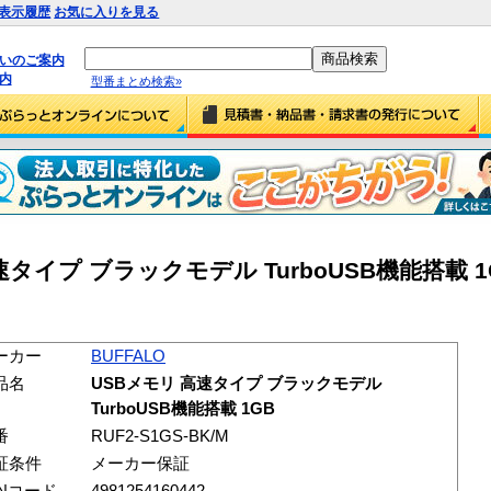
表示履歴
お気に入りを見る
払いのご案内
内
型番まとめ検索»
速タイプ ブラックモデル TurboUSB機能搭載 1GB
ーカー
BUFFALO
品名
USBメモリ 高速タイプ ブラックモデル
TurboUSB機能搭載 1GB
番
RUF2-S1GS-BK/M
証条件
メーカー保証
ANコード
4981254160442