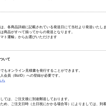
ては、各商品詳細に記載されている発送日にて当社より発送いたし
送は商品がすべて揃ってからの発送となります。
ヤマト運輸」からお選びいただけます
ついて
つでもオンライン見積書を発行することができます。
会員（BizID）への登録が必要です。
ちら
ましては、ご注文後に別途郵送しております。
のため、ご注文日時（土日祝にかかる場合等）によりましては、到