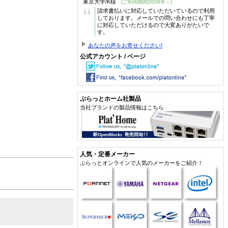
東京大学/K様
(ご利用期間2009年～)
“
請求書払いに対応していただいているので利用
しております。メールでの問い合わせにも丁寧
に対応していただけるので大変ありがたいで
す。
あなたの声をお寄せください!
公式アカウント / ページ
ぷらっとホーム社製品
当社ブランドの製品情報はこちら
人気・定番メーカー
ぷらっとオンラインで人気のメーカーをご紹介！