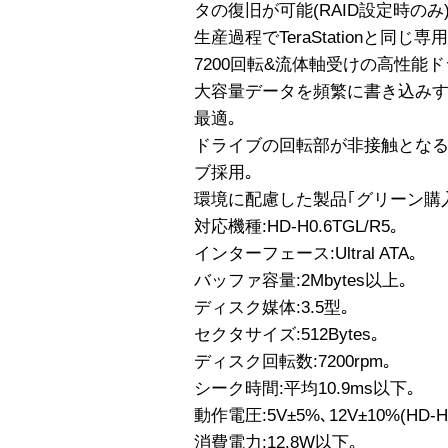
タの復旧が可能(RAID設定時のみ)
生産過程でTeraStationと同じ
7200回転&流体軸受けの高性能ド
大容量データを頻繁に書き込みす
最適｡
ドライブの回転部が非接触とな
ブ採用｡
環境に配慮した製品｢グリーン購入
対応機種:HD-H0.6TGL/R5｡
インターフェース:Ultral ATA｡
バッファ容量:2Mbytes以上｡
ディスク媒体:3.5型｡
セクタサイズ:512Bytes｡
ディスク回転数:7200rpm｡
シーク時間:平均10.9ms以下｡
動作電圧:5V±5%､12V±10%(HD
消費電力:12.8W以下｡