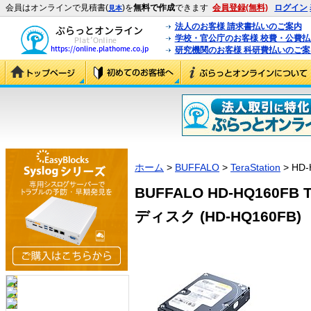
会員はオンラインで見積書(
)を
無料で作成
できます
会員登録(無料)
ログイン
見本
法人のお客様 請求書払いのご案内
学校・官公庁のお客様 校費・公費
研究機関のお客様 科研費払いのご案
ホーム
>
BUFFALO
>
TeraStation
> HD-
BUFFALO HD-HQ160FB
ディスク (HD-HQ160FB)