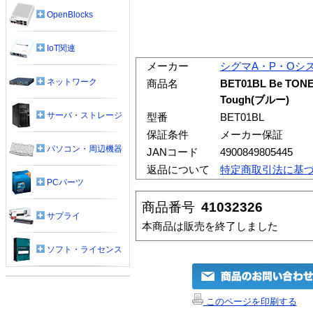
OpenBlocks
IoT関連
メーカー
シグマA・P・Oシ
ネットワーク
商品名
BET01BL Be T
Tough(ブルー)
サーバ・ストレージ
型番
BET01BL
保証条件
メーカー保証
パソコン・周辺機器
JANコード
4900849805445
返品について
特定商取引法に基
PCパーツ
商品番号
41032326
サプライ
本商品は販売を終了しました
ソフト・ライセンス
このページを印刷する