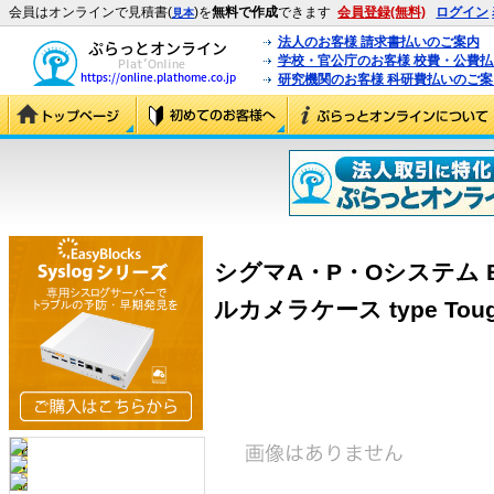
会員はオンラインで見積書(
)を
無料で作成
できます
会員登録(無料)
ログイン
見本
法人のお客様 請求書払いのご案内
学校・官公庁のお客様 校費・公費
研究機関のお客様 科研費払いのご案
シグマA・P・Oシステム BE
ルカメラケース type Tough