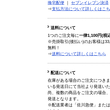
換宅配便
｜
セブンイレブン決済
⇒
支払方法について詳しくはこ
送料について
1つのご注文毎に
一律1,100円(税
※売掛取引(後払い)のお客様は33
無料！
⇒
送料について詳しくはこちら
配送について
在庫がある場合のご注文につき
いる発送日にて当社より発送い
尚、複数の商品をご注文の場合
発送となります。
※配送業者は「佐川急便」また