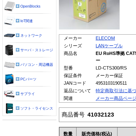
OpenBlocks
IoT関連
ネットワーク
メーカー
ELECOM
シリーズ
LANケーブル
サーバ・ストレージ
商品名
EU RoHS準拠 CA
ー
パソコン・周辺機器
型番
LD-CTS300/RS
保証条件
メーカー保証
PCパーツ
JANコード
4953103190511
返品について
特定商取引法に基
サプライ
関連
メーカー商品ペー
ソフト・ライセンス
商品番号
41032123
数量
販売価格
(税込)