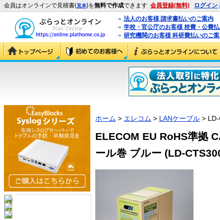
会員はオンラインで見積書(
)を
無料で作成
できます
会員登録(無料)
ログイン
見本
法人のお客様 請求書払いのご案内
学校・官公庁のお客様 校費・公費
研究機関のお客様 科研費払いのご案
ホーム
>
エレコム
>
LANケーブル
> LD-
ELECOM EU RoHS準拠 
ール巻 ブルー (LD-CTS300