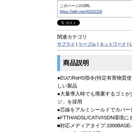
このページのURL
https://plth.me/41032119
関連カテゴリ
サプライ
|
ケーブル
|
ネットワーク
|
商品説明
●EUのRoHS指令(特定有害物
しい製品
●大量導入時でも廃棄するゴミが
ジ」を採用
●芯線をアルミシールドでカバー
●FTTH/ADSL/CATV/ISDN環
■対応メディアタイプ:1000BASE-T