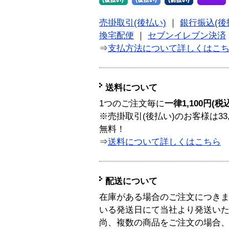
売掛取引(後払い)
｜
銀行振込(後
換宅配便
｜
セブンイレブン決済
⇒
支払方法について詳しくはこ
送料について
1つのご注文毎に
一律1,100円(税
※売掛取引(後払い)のお客様は33
無料！
⇒
送料について詳しくはこちら
配送について
在庫がある場合のご注文につき
いる発送日にて当社より発送い
尚、複数の商品をご注文の場合