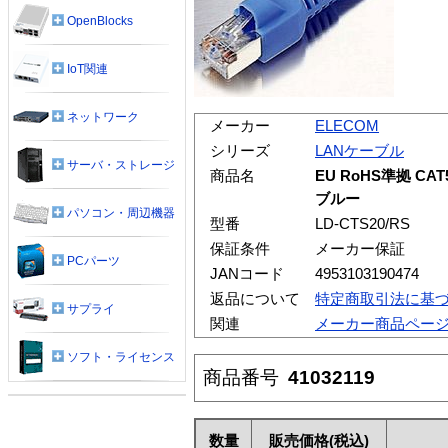
OpenBlocks
IoT関連
ネットワーク
メーカー
ELECOM
シリーズ
LANケーブル
サーバ・ストレージ
商品名
EU RoHS準拠 CA
ブルー
パソコン・周辺機器
型番
LD-CTS20/RS
保証条件
メーカー保証
PCパーツ
JANコード
4953103190474
返品について
特定商取引法に基
サプライ
関連
メーカー商品ペー
ソフト・ライセンス
商品番号
41032119
数量
販売価格
(税込)