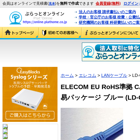
会員はオンラインで見積書(
)を
無料で作成
できます
会員登録(無料)
ログイン
見本
法人のお客様 請求書払いのご案内
学校・官公庁のお客様 校費・公費
研究機関のお客様 科研費払いのご案
ホーム
>
エレコム
>
LANケーブル
> LD-
ELECOM EU RoHS準拠 
易パッケージ ブルー (LD-CT