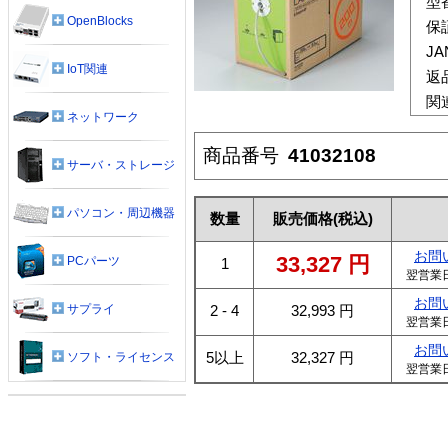
型
OpenBlocks
保
J
IoT関連
返
関
ネットワーク
商品番号
41032108
サーバ・ストレージ
パソコン・周辺機器
数量
販売価格
(税込)
お問
33,327
円
PCパーツ
1
翌営業
お問
サプライ
2 - 4
32,993
円
翌営業
お問
5以上
32,327
円
ソフト・ライセンス
翌営業