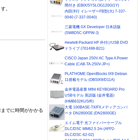
間付き (EBIX/SYSLOG120G/1Y)
ます。
内田洋行 イレーザーFB型(大) 7-337-
0040 (7-337-0040)
三菱電機 GX Developer 日本語版
(SW8D5C-GPPW-J)
Hewlett-Packard HP 外付けUSB DVD
ドライブ (701498-B21)
CISCO Japan 250V AC Type A Power
Cable (CAB-TA-250V-JP=)
PLAT'HOME OpenBlocks IX9 Debian
11搭載モデル (OBSIX9/D11A)
金井電器産業 MINI KEYBOARD Pro
USBモデル 英語版 (金井電器)
(HMB632KUS/R)
大電 100BASE-TX/FXメディアコンバ
着までに時間がかかる
ータ DN2800GE (DN2800GE)
エイム電子 光ファイバーケーブル
DLC/DSC MM62.5 2m (AFP2-
DLC/DSC-62-02)