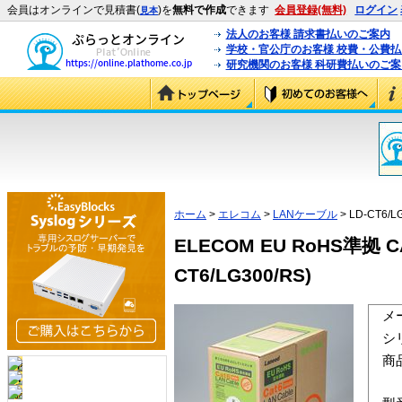
会員はオンラインで見積書(
)を
無料で作成
できます
会員登録(無料)
ログイン
見本
法人のお客様 請求書払いのご案内
学校・官公庁のお客様 校費・公費
研究機関のお客様 科研費払いのご案
ホーム
>
エレコム
>
LANケーブル
> LD-CT6/L
ELECOM EU RoHS準拠
CT6/LG300/RS)
メ
シ
商