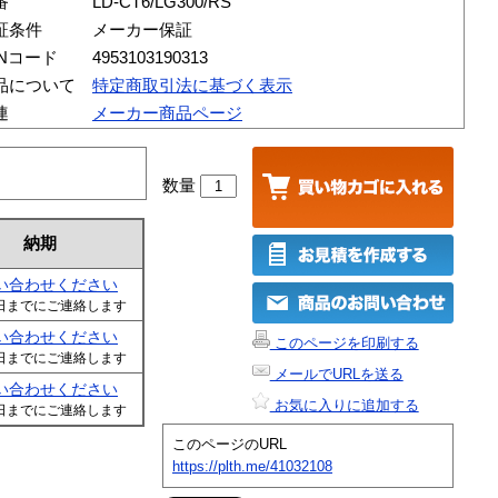
番
LD-CT6/LG300/RS
証条件
メーカー保証
ANコード
4953103190313
品について
特定商取引法に基づく表示
連
メーカー商品ページ
数量
納期
い合わせください
日までにご連絡します
い合わせください
このページを印刷する
日までにご連絡します
メールでURLを送る
い合わせください
お気に入りに追加する
日までにご連絡します
このページのURL
https://plth.me/41032108