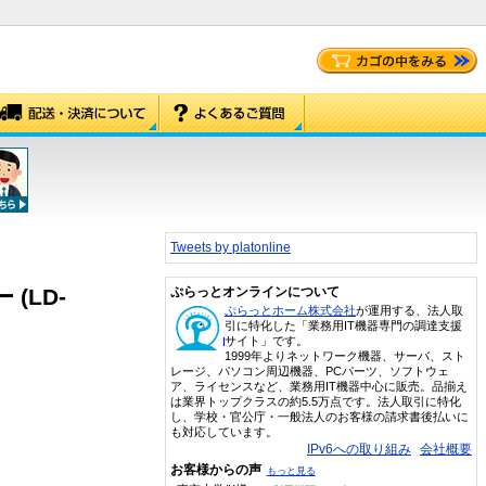
Tweets by platonline
 (LD-
ぷらっとオンラインについて
ぷらっとホーム株式会社
が運用する、法人取
引に特化した「業務用IT機器専門の調達支援
サイト」です。
1999年よりネットワーク機器、サーバ、スト
レージ、パソコン周辺機器、PCパーツ、ソフトウェ
ア、ライセンスなど、業務用IT機器中心に販売。品揃え
は業界トップクラスの約5.5万点です。法人取引に特化
し、学校・官公庁・一般法人のお客様の請求書後払いに
も対応しています。
IPv6への取り組み
会社概要
お客様からの声
もっと見る