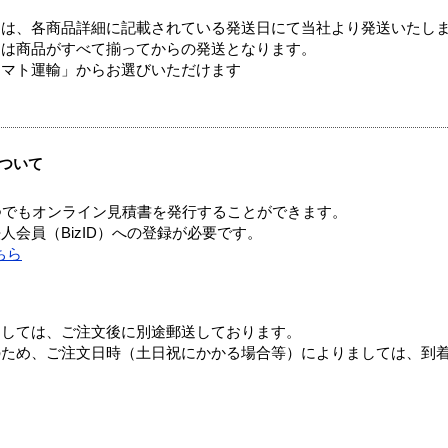
ては、各商品詳細に記載されている発送日にて当社より発送いたし
送は商品がすべて揃ってからの発送となります。
ヤマト運輸」からお選びいただけます
ついて
つでもオンライン見積書を発行することができます。
会員（BizID）への登録が必要です。
ちら
ましては、ご注文後に別途郵送しております。
のため、ご注文日時（土日祝にかかる場合等）によりましては、到