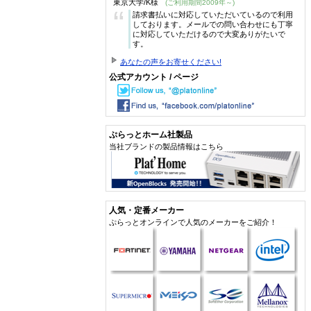
東京大学/K様
(ご利用期間2009年～)
“
請求書払いに対応していただいているので利用
しております。メールでの問い合わせにも丁寧
に対応していただけるので大変ありがたいで
す。
あなたの声をお寄せください!
公式アカウント / ページ
ぷらっとホーム社製品
当社ブランドの製品情報はこちら
人気・定番メーカー
ぷらっとオンラインで人気のメーカーをご紹介！