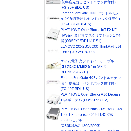
(初年度先出しセンドバック保守付)
(FG-80F-BDL-US)
Fortinet FortiGate-100F バンドルモデ
ル (初年度先出しセンドバック保守付)
(FG-100F-BDL-US)
PLAT'HOME OpenBlocks IoT FX1/E
H/W保守及びサブスクリプション1年付
属 (OBSFX1/E/D11/H1S1)
LENOVO 20X2SC8G00 ThinkPad L14
Gen2 (20X2SC8G00)
エイム電子 光ファイバーケーブル
DLC/DSC MM62.5 1m (AFP2-
DLC/DSC-62-01)
Fortinet FortiGate-40F バンドルモデル
(初年度先出しセンドバック保守付)
(FG-40F-BDL-US)
PLAT'HOME OpenBlocks A16 Debian
11搭載モデル (OBSA16/D11A)
PLAT'HOME OpenBlocks IX9 Windows
10 IoT Enterprise 2019 LTSC搭載
256GBモデル
(OBSIX9/W/L1809/256G)