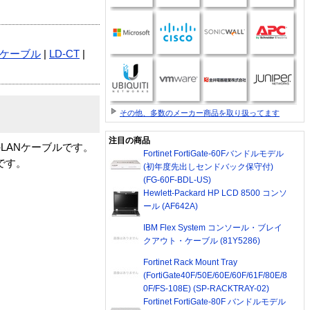
Nケーブル
|
LD-CT
|
その他、多数のメーカー商品を取り扱ってます
注目の商品
LANケーブルです。
Fortinet FortiGate-60Fバンドルモデル
です。
(初年度先出しセンドバック保守付)
(FG-60F-BDL-US)
Hewlett-Packard HP LCD 8500 コンソ
ール (AF642A)
IBM Flex System コンソール・ブレイ
クアウト・ケーブル (81Y5286)
Fortinet Rack Mount Tray
(FortiGate40F/50E/60E/60F/61F/80E/8
0F/FS-108E) (SP-RACKTRAY-02)
Fortinet FortiGate-80F バンドルモデル