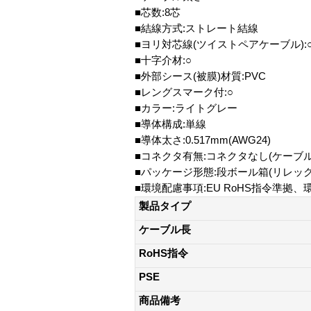
■芯数:8芯
■結線方式:ストレート結線
■ヨリ対芯線(ツイストペアケーブル):
■十字介材:○
■外部シース(被膜)材質:PVC
■レングスマーク付:○
■カラー:ライトグレー
■導体構成:単線
■導体太さ:0.517mm(AWG24)
■コネクタ有無:コネクタなし(ケーブル
■パッケージ形態:段ボール箱(リレッ
■環境配慮事項:EU RoHS指令準拠
製品タイプ
ケーブル長
RoHS指令
PSE
商品備考