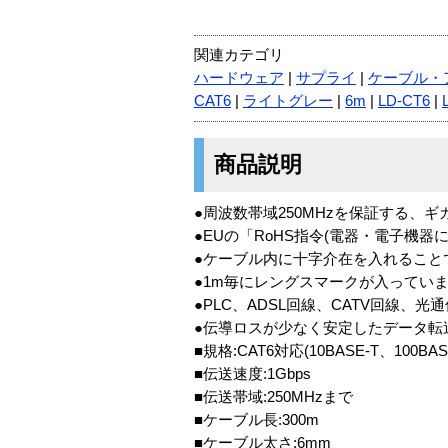
関連カテゴリ
ハードウェア
|
サプライ
|
ケーブル・
CAT6
|
ライトグレー
|
6m
|
LD-CT6
|
商品説明
●周波数帯域250MHzを保証する、
●EUの「RoHS指令(電器・電子機
●ケーブル内に十字介在を入れること
●1m毎にレングスマークが入ってい
●PLC、ADSL回線、CATV回線、
●伝導ロスが少なく安定したデータ転
■規格:CAT6対応(10BASE-T、100BAS
■伝送速度:1Gbps
■伝送帯域:250MHzまで
■ケーブル長:300m
■ケーブル太さ:6mm