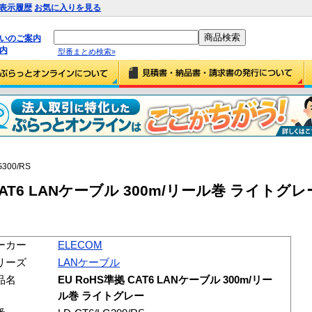
表示履歴
お気に入りを見る
払いのご案内
内
型番まとめ検索»
G300/RS
 CAT6 LANケーブル 300m/リール巻 ライトグレー
ーカー
ELECOM
リーズ
LANケーブル
品名
EU RoHS準拠 CAT6 LANケーブル 300m/リー
ル巻 ライトグレー