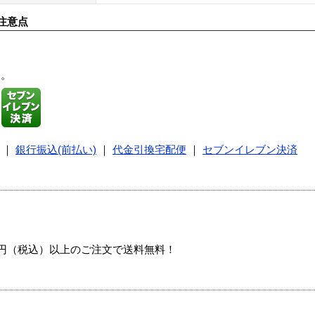
注意点
す。
｜
銀行振込(前払い)
｜
代金引換宅配便
｜
セブンイレブン決済
00円（税込）以上のご注文で送料無料！