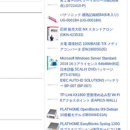
富士通 POS-Cサーマルロール紙(高保
存) (0722410-P)
パナソニック 感熱記録紙B4(6本入り)
UG-0001B4 (UG-0001B4)
応研 販売大臣 NX スタンドアロン
(OKN-423533)
大電 環境対応 1000BASE-T/X メディ
アコンバータ (DN1800SG2E)
Microsoft Windows Server Standard
2019 16コアライセンス 64bitWin対応
日本語版 5CAL付 DVDパッケージ
(P73-07691)
IDEC AUTO-ID SOLUTIONS バッテリ
ー BP-007 (BP-007)
TP-Link AX1800 壁面埋め込み型 Wi-Fi
6アクセスポイント (EAP615-WALL)
PLAT'HOME OpenBlocks IX9 Debian
10搭載モデル (OBSIX9/D10A)
PLAT'HOME EasyBlocks Syslog 120G
サブスクリプション(保守サービス) 1年