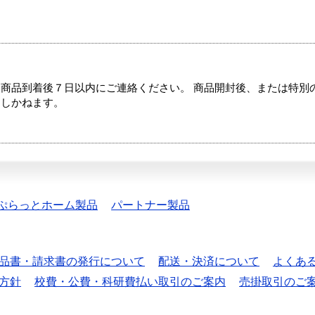
商品到着後７日以内にご連絡ください。 商品開封後、または特別
たしかねます。
ぷらっとホーム製品
パートナー製品
品書・請求書の発行について
配送・決済について
よくあ
方針
校費・公費・科研費払い取引のご案内
売掛取引のご