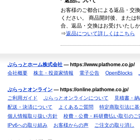
返品について
お客様のご都合による返品・交
ください。 商品開封後、または
合、返品・交換はお受けいたし
⇒
返品について詳しくはこちら
ぷらっとホーム株式会社
—
https://www.plathome.co.jp/
会社概要
株主・投資家情報
電子公告
OpenBlocks
ぷらっとオンライン
—
https://online.plathome.co.jp/
ご利用ガイド
ぷらっとオンラインについて
見積書・納
配送・決済について
よくあるご質問
特定商取引法に基
個人情報取り扱い方針
校費・公費・科研費払い取引のご
IPv6への取り組み
お客様からの声
ご注文の取り消し