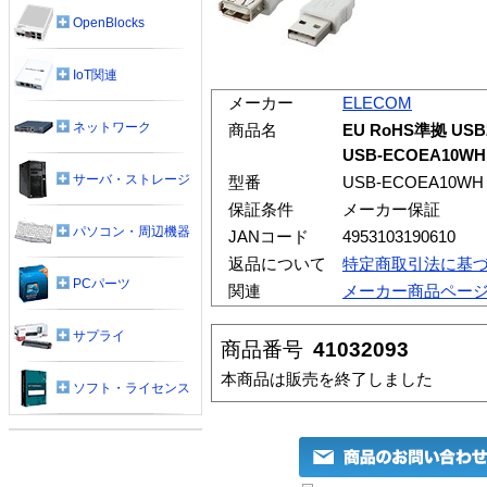
OpenBlocks
IoT関連
メーカー
ELECOM
ネットワーク
商品名
EU RoHS準拠 US
USB-ECOEA10WH
サーバ・ストレージ
型番
USB-ECOEA10WH
保証条件
メーカー保証
パソコン・周辺機器
JANコード
4953103190610
返品について
特定商取引法に基
PCパーツ
関連
メーカー商品ペー
サプライ
商品番号
41032093
本商品は販売を終了しました
ソフト・ライセンス