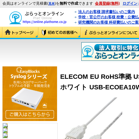
会員はオンラインで見積書(
)を
無料で作成
できます
会員登録(無料)
ログイン
見本
法人のお客様 請求書払いのご案内
学校・官公庁のお客様 校費・公費
研究機関のお客様 科研費払いのご案
ELECOM EU RoHS準拠 
ホワイト USB-ECOEA10W