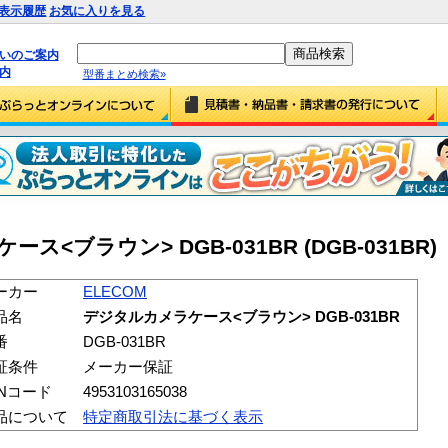
表示履歴
お気に入りを見る
払いのご案内
内
型番まとめ検索»
ス<ブラウン> DGB-031BR (DGB-031BR)
ーカー
ELECOM
品名
デジタルカメラケース<ブラウン> DGB-031BR
番
DGB-031BR
証条件
メーカー保証
ANコード
4953103165038
品について
特定商取引法に基づく表示