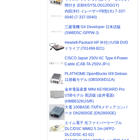
間付き (EBIX/SYSLOG120G/1Y)
内田洋行 イレーザーFB型(大) 7-337-
0040 (7-337-0040)
三菱電機 GX Developer 日本語版
(SW8D5C-GPPW-J)
Hewlett-Packard HP 外付けUSB DVD
ドライブ (701498-B21)
CISCO Japan 250V AC Type A Power
Cable (CAB-TA-250V-JP=)
PLAT'HOME OpenBlocks IX9 Debian
11搭載モデル (OBSIX9/D11A)
金井電器産業 MINI KEYBOARD Pro
USBモデル 英語版 (金井電器)
(HMB632KUS/R)
大電 100BASE-TX/FXメディアコンバ
ータ DN2800GE (DN2800GE)
エイム電子 光ファイバーケーブル
DLC/DSC MM62.5 2m (AFP2-
DLC/DSC-62-02)