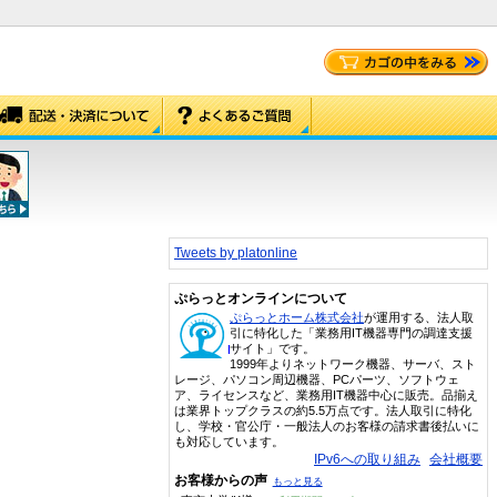
Tweets by platonline
ぷらっとオンラインについて
ぷらっとホーム株式会社
が運用する、法人取
引に特化した「業務用IT機器専門の調達支援
サイト」です。
1999年よりネットワーク機器、サーバ、スト
レージ、パソコン周辺機器、PCパーツ、ソフトウェ
ア、ライセンスなど、業務用IT機器中心に販売。品揃え
は業界トップクラスの約5.5万点です。法人取引に特化
し、学校・官公庁・一般法人のお客様の請求書後払いに
も対応しています。
IPv6への取り組み
会社概要
お客様からの声
もっと見る