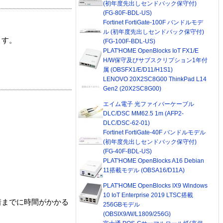
(初年度先出しセンドバック保守付)
(FG-80F-BDL-US)
Fortinet FortiGate-100F バンドルモデ
ル (初年度先出しセンドバック保守付)
ます。
(FG-100F-BDL-US)
PLAT'HOME OpenBlocks IoT FX1/E
H/W保守及びサブスクリプション1年付
属 (OBSFX1/E/D11/H1S1)
LENOVO 20X2SC8G00 ThinkPad L14
Gen2 (20X2SC8G00)
エイム電子 光ファイバーケーブル
DLC/DSC MM62.5 1m (AFP2-
DLC/DSC-62-01)
Fortinet FortiGate-40F バンドルモデル
(初年度先出しセンドバック保守付)
(FG-40F-BDL-US)
PLAT'HOME OpenBlocks A16 Debian
11搭載モデル (OBSA16/D11A)
PLAT'HOME OpenBlocks IX9 Windows
10 IoT Enterprise 2019 LTSC搭載
着までに時間がかかる
256GBモデル
(OBSIX9/W/L1809/256G)