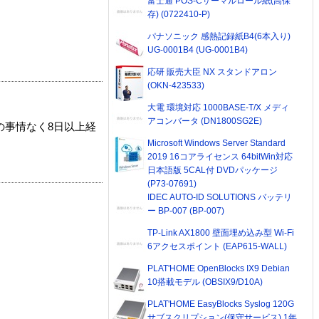
富士通 POS-Cサーマルロール紙(高保
存) (0722410-P)
パナソニック 感熱記録紙B4(6本入り)
UG-0001B4 (UG-0001B4)
応研 販売大臣 NX スタンドアロン
(OKN-423533)
大電 環境対応 1000BASE-T/X メディ
アコンバータ (DN1800SG2E)
の事情なく8日以上経
Microsoft Windows Server Standard
2019 16コアライセンス 64bitWin対応
日本語版 5CAL付 DVDパッケージ
(P73-07691)
IDEC AUTO-ID SOLUTIONS バッテリ
ー BP-007 (BP-007)
TP-Link AX1800 壁面埋め込み型 Wi-Fi
6アクセスポイント (EAP615-WALL)
PLAT'HOME OpenBlocks IX9 Debian
10搭載モデル (OBSIX9/D10A)
PLAT'HOME EasyBlocks Syslog 120G
サブスクリプション(保守サービス) 1年