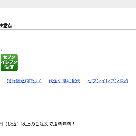
注意点
す。
｜
銀行振込(前払い)
｜
代金引換宅配便
｜
セブンイレブン決済
00円（税込）以上のご注文で送料無料！