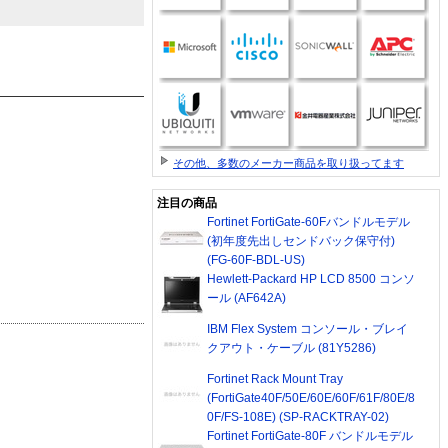
その他、多数のメーカー商品を取り扱ってます
注目の商品
Fortinet FortiGate-60Fバンドルモデル
(初年度先出しセンドバック保守付)
(FG-60F-BDL-US)
Hewlett-Packard HP LCD 8500 コンソ
ール (AF642A)
IBM Flex System コンソール・ブレイ
クアウト・ケーブル (81Y5286)
Fortinet Rack Mount Tray
(FortiGate40F/50E/60E/60F/61F/80E/8
0F/FS-108E) (SP-RACKTRAY-02)
Fortinet FortiGate-80F バンドルモデル