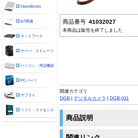
OpenBlocks
商品番号
41032027
IoT関連
本商品は販売を終了しました
ネットワーク
サーバ・ストレージ
パソコン・周辺機器
PCパーツ
関連カテゴリ
サプライ
DGB
|
デジタルカメラ
|
DGB-031
ソフト・ライセンス
商品説明
関連リンク