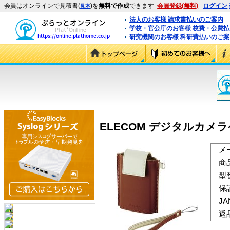
会員はオンラインで見積書(
)を
無料で作成
できます
会員登録(無料)
ログイン
見本
法人のお客様 請求書払いのご案内
学校・官公庁のお客様 校費・公費
研究機関のお客様 科研費払いのご案
ELECOM デジタルカメラケー
メ
商
型
保
J
返