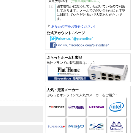
東京大学/K様
(ご利用期間2009年～)
“
請求書払いに対応していただいているので利用
しております。メールでの問い合わせにも丁寧
に対応していただけるので大変ありがたいで
す。
あなたの声をお寄せください!
公式アカウント / ページ
ぷらっとホーム社製品
当社ブランドの製品情報はこちら
人気・定番メーカー
ぷらっとオンラインで人気のメーカーをご紹介！