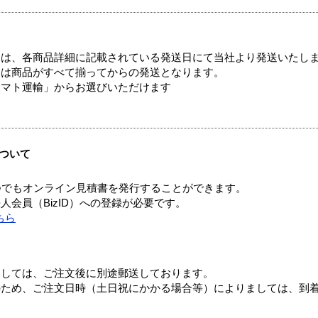
ては、各商品詳細に記載されている発送日にて当社より発送いたし
送は商品がすべて揃ってからの発送となります。
ヤマト運輸」からお選びいただけます
ついて
つでもオンライン見積書を発行することができます。
会員（BizID）への登録が必要です。
ちら
ましては、ご注文後に別途郵送しております。
のため、ご注文日時（土日祝にかかる場合等）によりましては、到