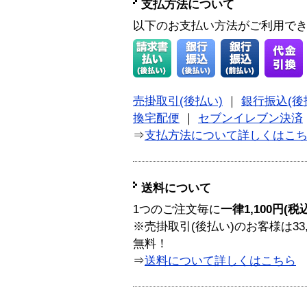
支払方法について
以下のお支払い方法がご利用で
売掛取引(後払い)
｜
銀行振込(後
換宅配便
｜
セブンイレブン決済
⇒
支払方法について詳しくはこ
送料について
1つのご注文毎に
一律1,100円(税
※売掛取引(後払い)のお客様は33
無料！
⇒
送料について詳しくはこちら