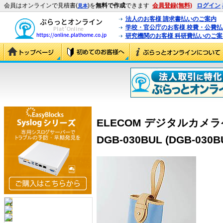
会員はオンラインで見積書(
)を
無料で作成
できます
会員登録(無料)
ログイン
見本
法人のお客様 請求書払いのご案内
学校・官公庁のお客様 校費・公費
研究機関のお客様 科研費払いのご案
ELECOM デジタルカメ
DGB-030BUL (DGB-030B