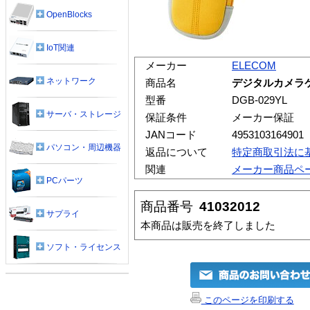
OpenBlocks
IoT関連
メーカー
ELECOM
ネットワーク
商品名
デジタルカメラケー
型番
DGB-029YL
サーバ・ストレージ
保証条件
メーカー保証
JANコード
4953103164901
パソコン・周辺機器
返品について
特定商取引法に
関連
メーカー商品ペ
PCパーツ
商品番号
41032012
サプライ
本商品は販売を終了しました
ソフト・ライセンス
このページを印刷する