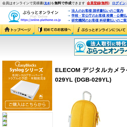
会員はオンラインで見積書(
)を
無料で作成
できます
会員登録(無料)
ログイン
見本
法人のお客様 請求書払いのご案内
学校・官公庁のお客様 校費・公費
研究機関のお客様 科研費払いのご案
ELECOM デジタルカメラ
029YL (DGB-029YL)