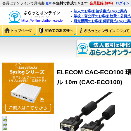
会員はオンラインで見積書(
)を
無料で作成
できます
会員登録(無料)
ログイン
見本
法人のお客様 請求書払いのご案内
学校・官公庁のお客様 校費・公費
研究機関のお客様 科研費払いのご案
ELECOM CAC-ECO1
ル 10m (CAC-ECO100)