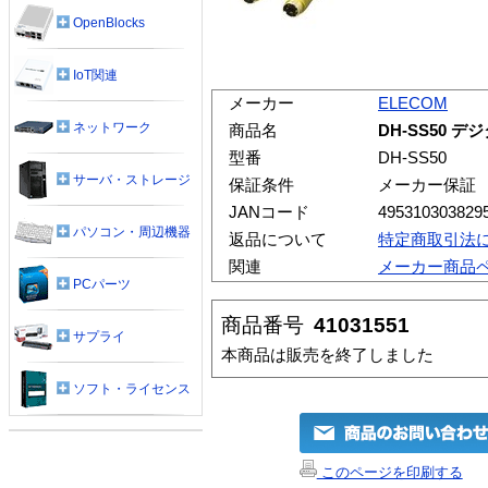
OpenBlocks
IoT関連
メーカー
ELECOM
ネットワーク
商品名
DH-SS50 
型番
DH-SS50
サーバ・ストレージ
保証条件
メーカー保証
JANコード
495310303829
パソコン・周辺機器
返品について
特定商取引法
関連
メーカー商品
PCパーツ
商品番号
41031551
サプライ
本商品は販売を終了しました
ソフト・ライセンス
このページを印刷する