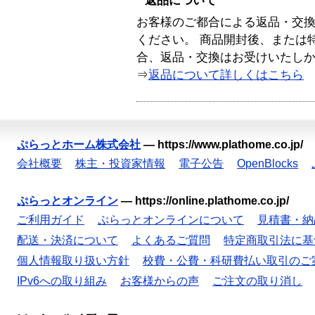
返品について
お客様のご都合による返品・交
ください。 商品開封後、または
合、返品・交換はお受けいたし
⇒
返品について詳しくはこちら
ぷらっとホーム株式会社
—
https://www.plathome.co.jp/
会社概要
株主・投資家情報
電子公告
OpenBlocks
ぷらっとオンライン
—
https://online.plathome.co.jp/
ご利用ガイド
ぷらっとオンラインについて
見積書・納
配送・決済について
よくあるご質問
特定商取引法に基
個人情報取り扱い方針
校費・公費・科研費払い取引のご
IPv6への取り組み
お客様からの声
ご注文の取り消し