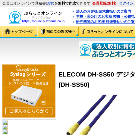
会員はオンラインで見積書(
)を
無料で作成
できます
会員登録(無料)
ログイン
見本
法人のお客様 請求書払いのご案内
学校・官公庁のお客様 校費・公費
研究機関のお客様 科研費払いのご案
ELECOM DH-SS50
(DH-SS50)