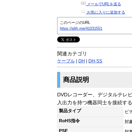
メールでURLを送る
お気に入りに追加する
このページのURL
https://plth.me/41031551
関連カテゴリ
ケーブル
|
DH
|
DH-SS
商品説明
DVDレコーダー、デジタルテレ
入出力を持つ機器同士を接続する
製品タイプ
ビ
RoHS指令
対
PSE
対