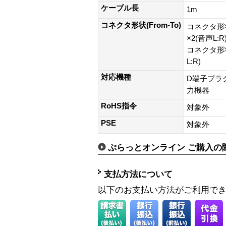
ケーブル長
1m
コネクタ形状(From-To)
コネクタ形状
×2(音声L:R
コネクタ形状
L:R)
対応機種
D端子プラ
力機器
RoHS指令
対象外
PSE
対象外
ぷらっとオンライン ご購入の
支払方法について
以下のお支払い方法がご利用で