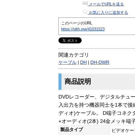
メールでURLを送る
お気に入りに追加する
このページのURL
https://plth.me/41031523
関連カテゴリ
ケーブル
|
DH
|
DH-DWR
商品説明
DVDレコーダー、デジタルチュ
入出力を持つ機器同士を1本で接続
ディオ)ケーブル。 D端子コネクタ
+オーディオ(2本) 24金メッキ端子
製品タイプ
ビデオケー