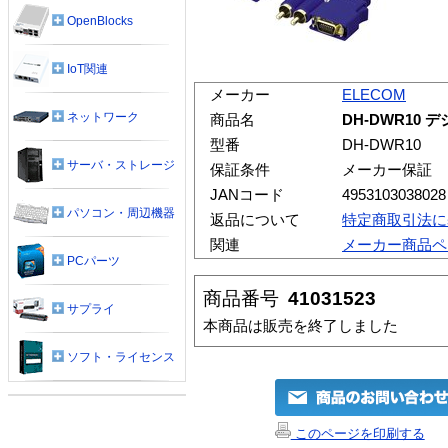
OpenBlocks
IoT関連
メーカー
ELECOM
ネットワーク
商品名
DH-DWR10
型番
DH-DWR10
サーバ・ストレージ
保証条件
メーカー保証
JANコード
4953103038028
パソコン・周辺機器
返品について
特定商取引法に
関連
メーカー商品ペ
PCパーツ
商品番号
41031523
サプライ
本商品は販売を終了しました
ソフト・ライセンス
このページを印刷する