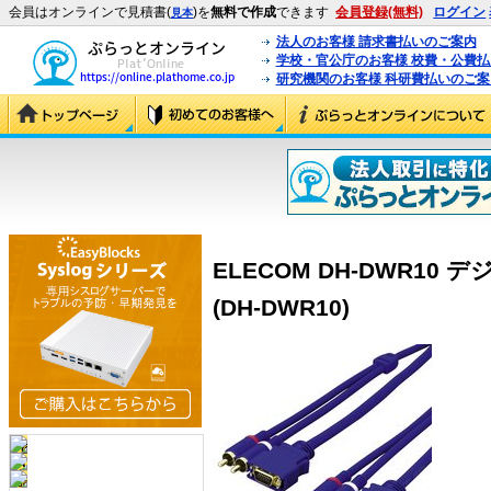
会員はオンラインで見積書(
)を
無料で作成
できます
会員登録(無料)
ログイン
見本
法人のお客様 請求書払いのご案内
学校・官公庁のお客様 校費・公費
研究機関のお客様 科研費払いのご案
ELECOM DH-DWR1
(DH-DWR10)