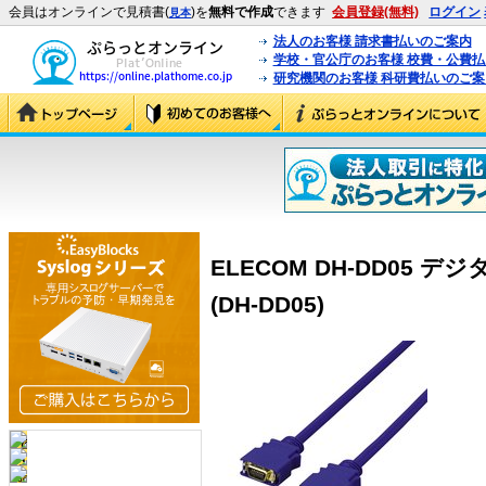
会員はオンラインで見積書(
)を
無料で作成
できます
会員登録(無料)
ログイン
見本
法人のお客様 請求書払いのご案内
学校・官公庁のお客様 校費・公費
研究機関のお客様 科研費払いのご案
ELECOM DH-DD05
(DH-DD05)