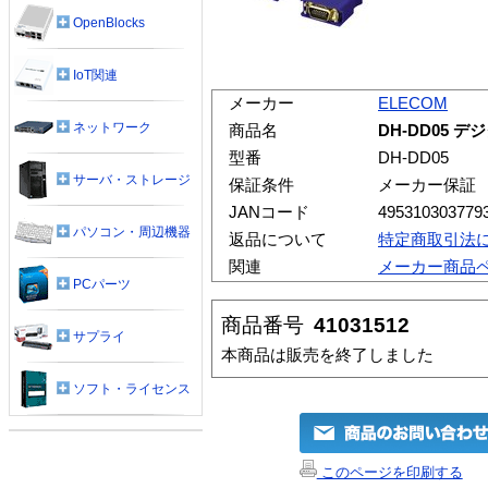
OpenBlocks
IoT関連
メーカー
ELECOM
ネットワーク
商品名
DH-DD05
型番
DH-DD05
サーバ・ストレージ
保証条件
メーカー保証
JANコード
495310303779
パソコン・周辺機器
返品について
特定商取引法
関連
メーカー商品
PCパーツ
商品番号
41031512
サプライ
本商品は販売を終了しました
ソフト・ライセンス
このページを印刷する