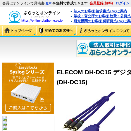
会員はオンラインで見積書(
)を
無料で作成
できます
会員登録(無料)
ログイン
見本
法人のお客様 請求書払いのご案内
学校・官公庁のお客様 校費・公費
研究機関のお客様 科研費払いのご案
ELECOM DH-DC15
(DH-DC15)