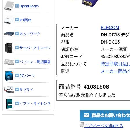
OpenBlocks
IoT関連
メーカー
ELECOM
ネットワーク
商品名
DH-DC15
型番
DH-DC15
サーバ・ストレージ
保証条件
メーカー保証
JANコード
495310303909
パソコン・周辺機器
返品について
特定商取引法
関連
メーカー商品
PCパーツ
商品番号
41031508
サプライ
本商品は販売を終了しました
ソフト・ライセンス
このページを印刷する