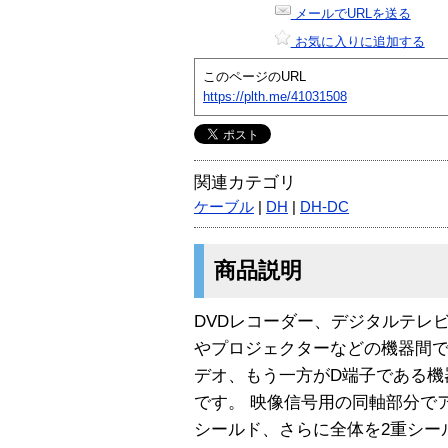
メールでURLを送る
お気に入りに追加する
このページのURL
https://plth.me/41031508
関連カテゴリ
ケーブル
|
DH
|
DH-DC
商品説明
DVDレコーダー、デジタルテレ
やプロジェクターなどの機器間
デオ、もう一方がD端子である機
です。 映像信号用の同軸部分で
シールド、さらに全体を2重シー