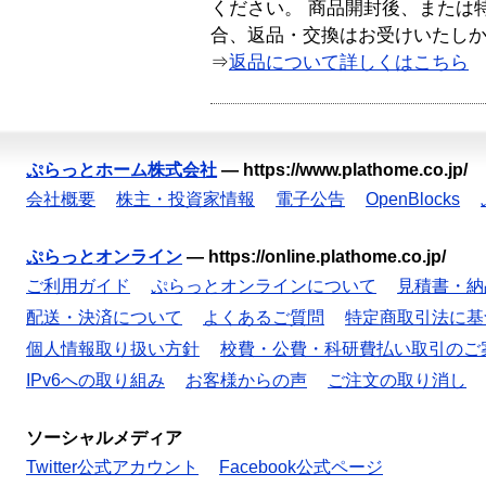
ください。 商品開封後、または
合、返品・交換はお受けいたし
⇒
返品について詳しくはこちら
ぷらっとホーム株式会社
—
https://www.plathome.co.jp/
会社概要
株主・投資家情報
電子公告
OpenBlocks
ぷらっとオンライン
—
https://online.plathome.co.jp/
ご利用ガイド
ぷらっとオンラインについて
見積書・納
配送・決済について
よくあるご質問
特定商取引法に基
個人情報取り扱い方針
校費・公費・科研費払い取引のご
IPv6への取り組み
お客様からの声
ご注文の取り消し
ソーシャルメディア
Twitter公式アカウント
Facebook公式ページ