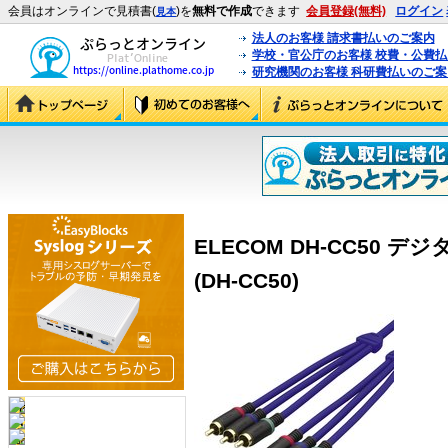
会員はオンラインで見積書(
)を
無料で作成
できます
会員登録(無料)
ログイン
見本
法人のお客様 請求書払いのご案内
学校・官公庁のお客様 校費・公費
研究機関のお客様 科研費払いのご案
ELECOM DH-CC50
(DH-CC50)