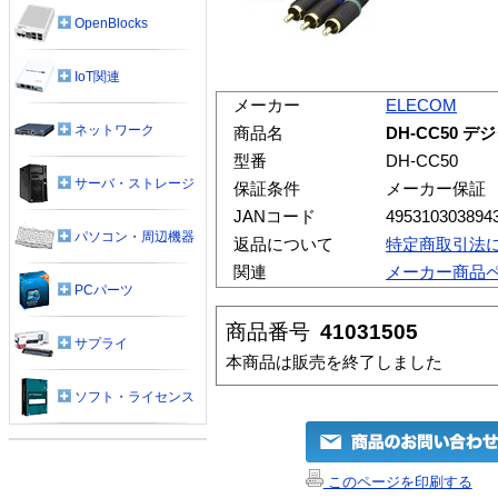
OpenBlocks
IoT関連
メーカー
ELECOM
ネットワーク
商品名
DH-CC50
型番
DH-CC50
サーバ・ストレージ
保証条件
メーカー保証
JANコード
495310303894
パソコン・周辺機器
返品について
特定商取引法
関連
メーカー商品
PCパーツ
商品番号
41031505
サプライ
本商品は販売を終了しました
ソフト・ライセンス
このページを印刷する