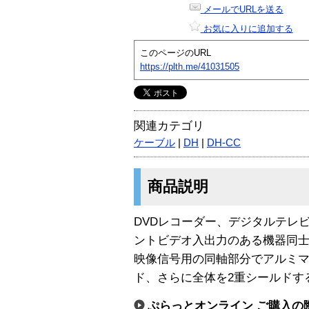
メールでURLを送る
お気に入りに追加する
このページのURL
https://plth.me/41031505
関連カテゴリ
ケーブル
|
DH
|
DH-CC
商品説明
DVDレコーダー、デジタルテレ
ントビデオ入出力のある機器同
映像信号用の同軸部分でアルミ
ド、さらに全体を2重シールドす
ぷらっとオンライン ご購入の