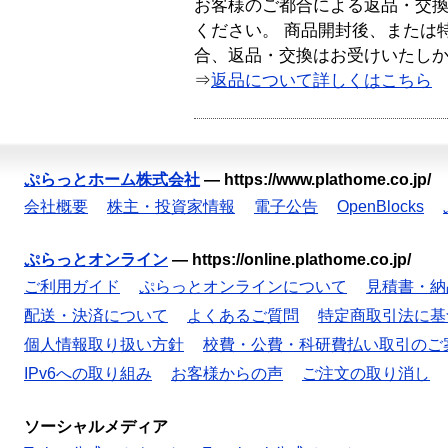
お客様のご都合による返品・交
ください。 商品開封後、または
合、返品・交換はお受けいたし
⇒
返品について詳しくはこちら
ぷらっとホーム株式会社
—
https://www.plathome.co.jp/
会社概要
株主・投資家情報
電子公告
OpenBlocks
ぷらっとオンライン
—
https://online.plathome.co.jp/
ご利用ガイド
ぷらっとオンラインについて
見積書・納
配送・決済について
よくあるご質問
特定商取引法に基
個人情報取り扱い方針
校費・公費・科研費払い取引のご
IPv6への取り組み
お客様からの声
ご注文の取り消し
ソーシャルメディア