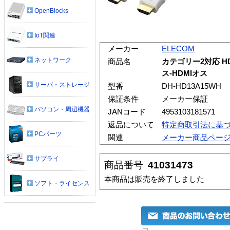
OpenBlocks
IoT関連
メーカー
ELECOM
ネットワーク
商品名
カテゴリー2対応 HD
ス-HDMIオス
サーバ・ストレージ
型番
DH-HD13A15WH
保証条件
メーカー保証
パソコン・周辺機器
JANコード
4953103181571
返品について
特定商取引法に基
PCパーツ
関連
メーカー商品ペー
サプライ
商品番号
41031473
本商品は販売を終了しました
ソフト・ライセンス