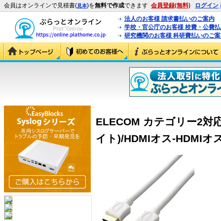
会員はオンラインで見積書(
)を
無料で作成
できます
会員登録(無料)
ログイン
見本
法人のお客様 請求書払いのご案内
学校・官公庁のお客様 校費・公費
研究機関のお客様 科研費払いのご案
ELECOM カテゴリー2対応
イト)/HDMIオス-HDMIオス 