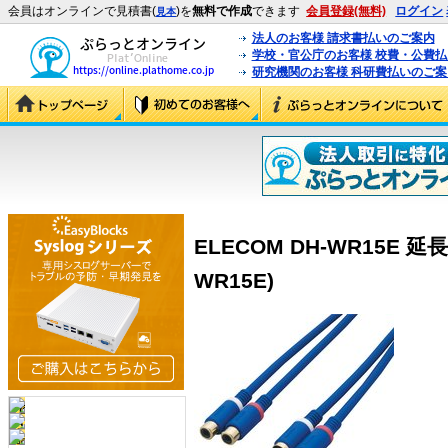
会員はオンラインで見積書(
)を
無料で作成
できます
会員登録(無料)
ログイン
見本
法人のお客様 請求書払いのご案内
学校・官公庁のお客様 校費・公費
研究機関のお客様 科研費払いのご案
ELECOM DH-WR15E 
WR15E)