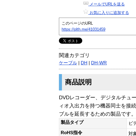
メールでURLを送る
お気に入りに追加する
このページのURL
https://plth.me/41031459
関連カテゴリ
ケーブル
|
DH
|
DH-WR
商品説明
DVDレコーダー、デジタルチュ
ィオ入出力を持つ機器同士を接続
ブルを延長するための製品です
製品タイプ
ビ
RoHS指令
対