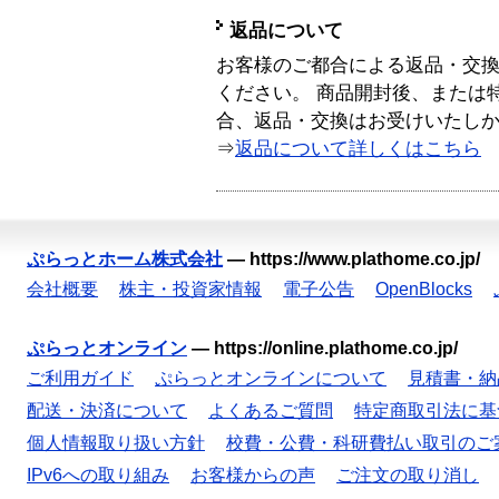
返品について
お客様のご都合による返品・交
ください。 商品開封後、または
合、返品・交換はお受けいたし
⇒
返品について詳しくはこちら
ぷらっとホーム株式会社
—
https://www.plathome.co.jp/
会社概要
株主・投資家情報
電子公告
OpenBlocks
ぷらっとオンライン
—
https://online.plathome.co.jp/
ご利用ガイド
ぷらっとオンラインについて
見積書・納
配送・決済について
よくあるご質問
特定商取引法に基
個人情報取り扱い方針
校費・公費・科研費払い取引のご
IPv6への取り組み
お客様からの声
ご注文の取り消し