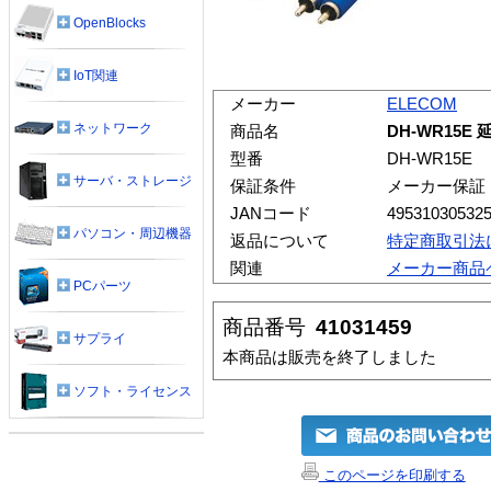
OpenBlocks
IoT関連
メーカー
ELECOM
ネットワーク
商品名
DH-WR15
型番
DH-WR15E
サーバ・ストレージ
保証条件
メーカー保証
JANコード
49531030532
パソコン・周辺機器
返品について
特定商取引法
関連
メーカー商品
PCパーツ
商品番号
41031459
サプライ
本商品は販売を終了しました
ソフト・ライセンス
このページを印刷する