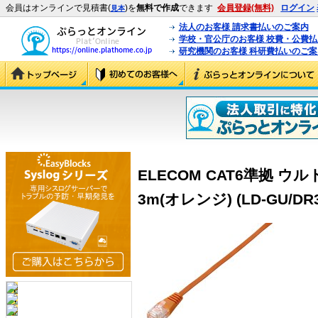
会員はオンラインで見積書(
)を
無料で作成
できます
会員登録(無料)
ログイン
見本
法人のお客様 請求書払いのご案内
学校・官公庁のお客様 校費・公費
研究機関のお客様 科研費払いのご案
ELECOM CAT6準拠 
3m(オレンジ) (LD-GU/DR3