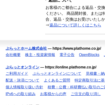
返品について
お客様のご都合による返品・交
ください。 商品開封後、または
合、返品・交換はお受けいたし
⇒
返品について詳しくはこちら
ぷらっとホーム株式会社
—
https://www.plathome.co.jp/
会社概要
株主・投資家情報
電子公告
OpenBlocks
ぷらっとオンライン
—
https://online.plathome.co.jp/
ご利用ガイド
ぷらっとオンラインについて
見積書・納
配送・決済について
よくあるご質問
特定商取引法に基
個人情報取り扱い方針
校費・公費・科研費払い取引のご
IPv6への取り組み
お客様からの声
ご注文の取り消し