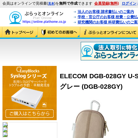
会員はオンラインで見積書(
)を
無料で作成
できます
会員登録(無料)
ログイン
見本
法人のお客様 請求書払いのご案内
学校・官公庁のお客様 校費・公費
研究機関のお客様 科研費払いのご案
ELECOM DGB-028GY 
グレー (DGB-028GY)