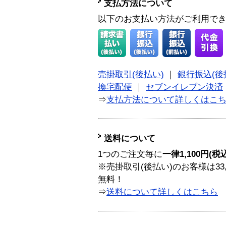
支払方法について
以下のお支払い方法がご利用で
売掛取引(後払い)
｜
銀行振込(後
換宅配便
｜
セブンイレブン決済
⇒
支払方法について詳しくはこ
送料について
1つのご注文毎に
一律1,100円(税
※売掛取引(後払い)のお客様は33
無料！
⇒
送料について詳しくはこちら